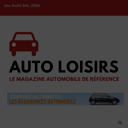
Skip
jeu. Août 6th, 2026
to
content