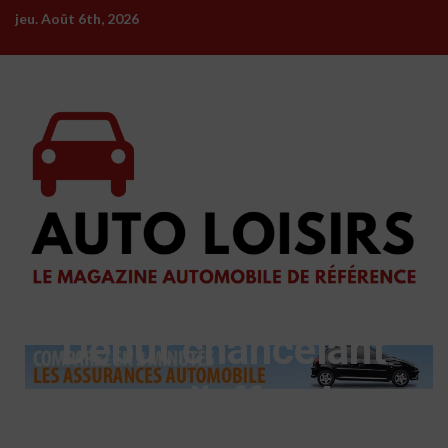
Skip
jeu. Août 6th, 2026
to
content
Début chancelant
pour l’offre de