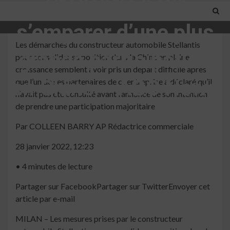
Stellantis pour
s’emparer d’une plus
Les démarches du constructeur automobile Stellantis
grande participation
pour consolider sa position dans la Chine en pleine
croissance semblent avoir pris un départ difficile après
en Chine – ABC News
que l’un de ses partenaires de coentreprise a déclaré qu’il
n’avait pas été consulté avant l’annonce de son intention
de prendre une participation majoritaire
5 min read
Par COLLEEN BARRY AP Rédactrice commerciale
28 janvier 2022, 12:23
• 4 minutes de lecture
Partager sur FacebookPartager sur TwitterEnvoyer cet
article par e-mail
MILAN – Les mesures prises par le constructeur