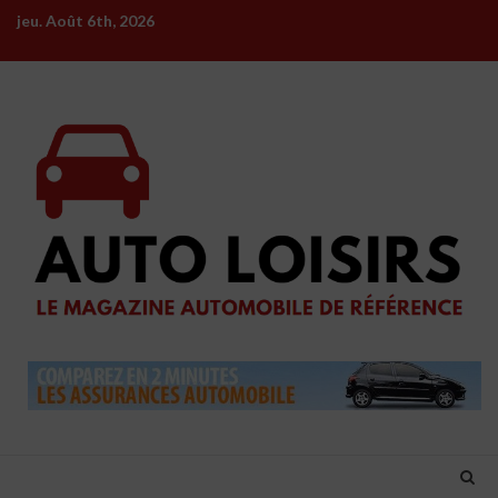
Skip
jeu. Août 6th, 2026
to
content