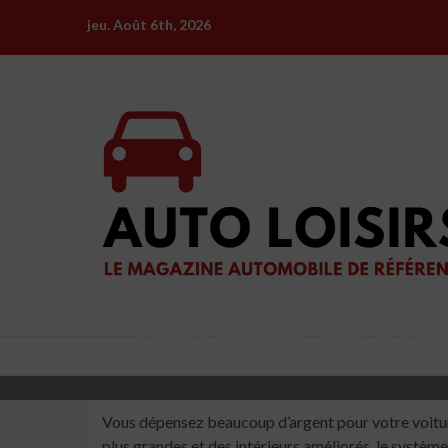
Skip
jeu. Août 6th, 2026
to
content
Direction du son
Vous dépensez beaucoup d’argent pour votre voiture
plus grandes et des intérieurs améliorés, le systèm