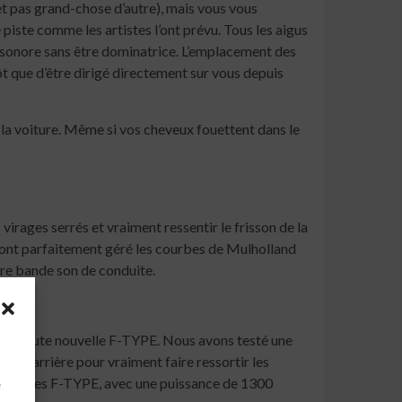
t pas grand-chose d’autre), mais vous vous
iste comme les artistes l’ont prévu. Tous les aigus
 sonore sans être dominatrice. L’emplacement des
t que d’être dirigé directement sur vous depuis
la voiture. Même si vos cheveux fouettent dans le
irages serrés et vraiment ressentir le frisson de la
e ont parfaitement géré les courbes de Mulholland
tre bande son de conduite.
ur la toute nouvelle F-TYPE. Nous avons testé une
 à l’arrière pour vraiment faire ressortir les
à
ns modèles F-TYPE, avec une puissance de 1300
e