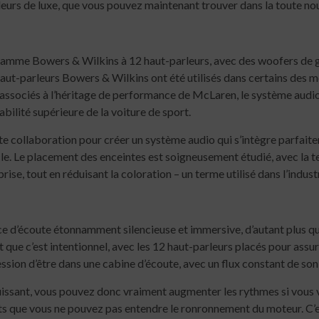
leurs de luxe, que vous pouvez maintenant trouver dans la toute n
gamme Bowers & Wilkins à 12 haut-parleurs, avec des woofers de g
aut-parleurs Bowers & Wilkins ont été utilisés dans certains des m
ssociés à l’héritage de performance de McLaren, le système audio
ilité supérieure de la voiture de sport.
 collaboration pour créer un système audio qui s’intègre parfaitemen
acle. Le placement des enceintes est soigneusement étudié, avec la t
rise, tout en réduisant la coloration – un terme utilisé dans l’indus
d’écoute étonnamment silencieuse et immersive, d’autant plus que le
it que c’est intentionnel, avec les 12 haut-parleurs placés pour ass
ion d’être dans une cabine d’écoute, avec un flux constant de son tr
 puissant, vous pouvez donc vraiment augmenter les rythmes si vous
orts que vous ne pouvez pas entendre le ronronnement du moteur. C’e