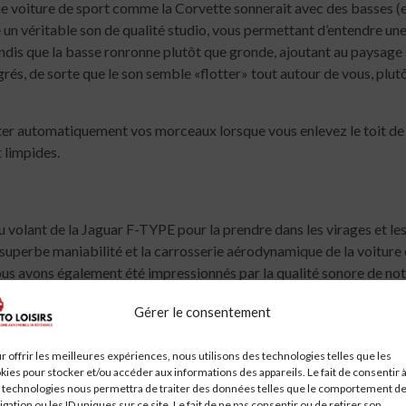
e voiture de sport comme la Corvette sonnerait avec des basses (e
n véritable son de qualité studio, vous permettant d’entendre une p
dis que la basse ronronne plutôt que gronde, ajoutant au paysage
és, de sorte que le son semble «flotter» tout autour de vous, plutô
ter automatiquement vos morceaux lorsque vous enlevez le toit de 
 limpides.
volant de la Jaguar F-TYPE pour la prendre dans les virages et les v
a superbe maniabilité et la carrosserie aérodynamique de la voitur
ous avons également été impressionnés par la qualité sonore de no
Gérer le consentement
, qui propose trois configurations audio de voiture différentes po
r offrir les meilleures expériences, nous utilisons des technologies telles que les
 380 watts de son puissant et lumineux, avec des subwoofers doubles
kies pour stocker et/ou accéder aux informations des appareils. Le fait de consentir 
de Meridian peuvent aller jusqu’à 26 (!) Haut-parleurs sur certai
 technologies nous permettra de traiter des données telles que le comportement d
igation ou les ID uniques sur ce site. Le fait de ne pas consentir ou de retirer son