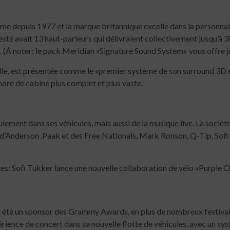
depuis 1977 et la marque britannique excelle dans la personnalisat
té avait 13 haut-parleurs qui délivraient collectivement jusqu’à 3
. (À noter: le pack Meridian «Signature Sound System» vous offre j
elle, est présentée comme le «premier système de son surround 3D 
nore de cabine plus complet et plus vaste.
ement dans ses véhicules, mais aussi de la musique live. La société
’Anderson .Paak et des Free Nationals, Mark Ronson, Q-Tip, Sofi 
s: Sofi Tukker lance une nouvelle collaboration de vélo «Purple 
nt été un sponsor des Grammy Awards, en plus de nombreux festival
rience de concert dans sa nouvelle flotte de véhicules, avec un s