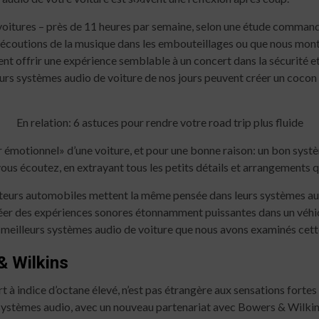
11 min read
itures – près de 11 heures par semaine, selon une étude commandée
écoutions de la musique dans les embouteillages ou que nous montio
ent offrir une expérience semblable à un concert dans la sécurité e
leurs systèmes audio de voiture de nos jours peuvent créer un cocon
En relation: 6 astuces pour rendre votre road trip plus fluide
r émotionnel» d’une voiture, et pour une bonne raison: un bon syst
ous écoutez, en extrayant tous les petits détails et arrangements q
teurs automobiles mettent la même pensée dans leurs systèmes audi
r des expériences sonores étonnamment puissantes dans un véhicule,
s meilleurs systèmes audio de voiture que nous avons examinés cett
& Wilkins
à indice d’octane élevé, n’est pas étrangère aux sensations fortes su
systèmes audio, avec un nouveau partenariat avec Bowers & Wilkin