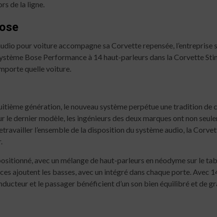
s de la ligne.
Bose
dio pour voiture accompagne sa Corvette repensée, l’entreprise s’
système Bose Performance à 14 haut-parleurs dans la Corvette Stingr
mporte quelle voiture.
huitième génération, le nouveau système perpétue une tradition de
r le dernier modèle, les ingénieurs des deux marques ont non seule
 retravailler l’ensemble de la disposition du système audio, la Corv
.
positionné, avec un mélange de haut-parleurs en néodyme sur le tabl
ces ajoutent les basses, avec un intégré dans chaque porte. Avec 14
onducteur et le passager bénéficient d’un son bien équilibré et de g