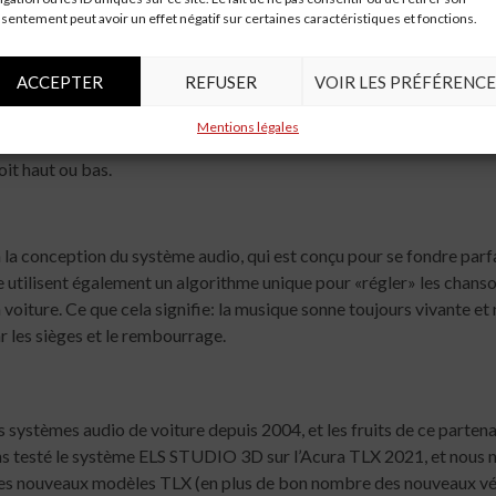
 son aussi palpitant que ses performances.
sentement peut avoir un effet négatif sur certaines caractéristiques et fonctions.
pour plus de clarté et de contrastes, et le placement judicieux des 
ait large et expansif, et semblait plus grand que la voiture elle-
ACCEPTER
REFUSER
VOIR LES PRÉFÉRENCE
ions un Def Leppard hurlant – comme si nous étions à un grand spec
Mentions légales
es, la cabine était étonnamment silencieuse, grâce à la technologi
oit haut ou bas.
la conception du système audio, qui est conçu pour se fondre parfai
e utilisent également un algorithme unique pour «régler» les cha
a voiture. Ce que cela signifie: la musique sonne toujours vivante et
r les sièges et le rembourrage.
s systèmes audio de voiture depuis 2004, et les fruits de ce parten
testé le système ELS STUDIO 3D sur l’Acura TLX 2021, et nous ne
rt des nouveaux modèles TLX (en plus de bon nombre des nouveaux vé