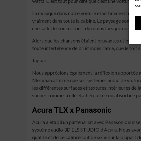
watts. C’est tout pour dire que c’est une voiture au
con
La musique dans notre voiture était finement réglée 
vraiment dans toute la cabine. Le paysage sonore ét
une salle de concert ou – du moins lorsque nous av
Alors que les chansons étaient bruyantes et bruyant
toute interférence de bruit indésirable, que le toit s
Jaguar
Nous apprécions également la réflexion apportée à 
Meridian affirme que ses systèmes audio de voitur
les différentes surfaces et textures intérieures de l
sonner comme si elle était étouffée ou absorbée pa
Acura TLX x Panasonic
Acura a établi un partenariat avec Panasonic sur se
système audio 3D ELS STUDIO d’Acura. Nous avons 
qualité et de ce calibre soit de série sur la plupa