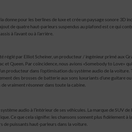
la donne pour les berlines de luxe et crée un paysage sonore 3D inc
ajout de quatre haut-parleurs suspendus au plafond est ce qui cont
sis à l’avant ou à l’arrière.
é réglé par Elliot Scheiner, un producteur / ingénieur primé aux G
c et Queen. Par coïncidence, nous avions «Somebody to Love» qui p
un producteur dans l’optimisation du système audio de la voiture. To
ment des brosses de batterie aux sons luxuriants d’une guitare ou d
 de vraiment résonner dans toute la cabine.
 système audio à l’intérieur de ses véhicules. La marque de SUV de 
sique. Ce que cela signifie: les chansons sonnent plus fidèlement à la
rs de puissants haut-parleurs dans la voiture.