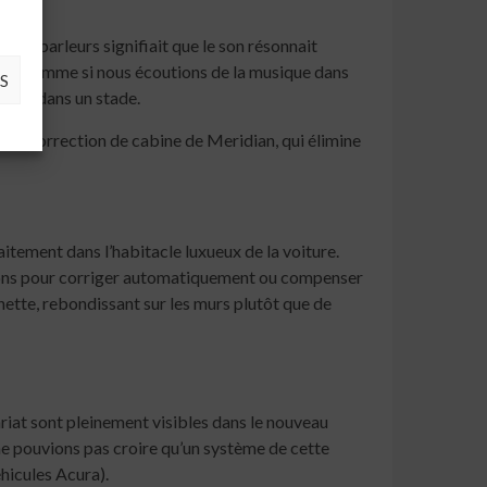
haut-parleurs signifiait que le son résonnait
même, comme si nous écoutions de la musique dans
S
tacle dans un stade.
e de correction de cabine de Meridian, qui élimine
tement dans l’habitacle luxueux de la voiture.
nsons pour corriger automatiquement ou compenser
 nette, rebondissant sur les murs plutôt que de
ariat sont pleinement visibles dans le nouveau
 pouvions pas croire qu’un système de cette
hicules Acura).