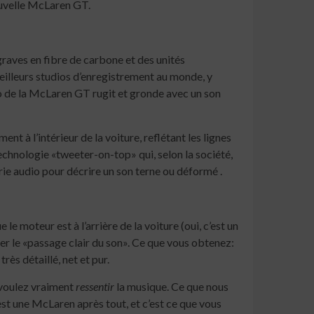
ouvelle McLaren GT.
raves en fibre de carbone et des unités
eilleurs studios d’enregistrement au monde, y
 de la McLaren GT rugit et gronde avec un son
t à l’intérieur de la voiture, reflétant les lignes
echnologie «tweeter-on-top» qui, selon la société,
trie audio pour décrire un son terne ou déformé .
 moteur est à l’arrière de la voiture (oui, c’est un
urer le «passage clair du son». Ce que vous obtenez:
ès détaillé, net et pur.
 voulez vraiment
ressentir
la musique. Ce que nous
st une McLaren après tout, et c’est ce que vous