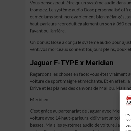
Vous pensez peut-être qu’un système audio dans un
trompez. Le système audio Bose personnalisé offre u
et médiums sont incroyablement bien mélangés, tan
haut-parleurs reproduit également un son à 360 degr
l’avant ou l’arrière.
Un bonus: Bose a conçu le système audio pour ajus
vent, vos morceaux sonnent toujours pleins, doux et
Jaguar F-TYPE x Meridian
Regardons les choses en face: vous êtes vraiment au 
voiture de sport maigre et méchante. Et en effet, l
Drive et les plaines des canyons de Malibu. Mais n
Méridien
C’est grâce au partenariat de Jaguar avec Meridian
Pou
voiture avec 14 haut-parleurs, délivrant un total de
coo
basses. Mais les systèmes audio de voiture Jaguar 
ces
nav