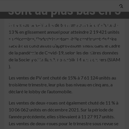
sont au plus bas en 5
ans dans un contexte
Les ventes de véhicules de tourisme en Inde ont chuté de
13 % en glissement annuel pour atteindre 2 19 421 unités
de pénurie de puces –
en décembre, l’industrie automobile continuant de faire
face à des contraintes d’approvisionnement dans le cadre
de la pandémie de Covid-19, selon les dernières données
Fortune India
de la Society of Indian Automobile Manufacturers (SIAM
).
4 min read
Les ventes de PV ont chuté de 15% à 7 61 124 unités au
troisième trimestre, leur plus bas niveau en cinq ans, a
déclaré le lobby de l’automobile.
Les ventes de deux-roues ont également chuté de 11 % à
10 06 062 unités en décembre 2021. Sur la période de
l’année précédente, elles s’élevaient à 11 27 917 unités.
Les ventes de deux-roues pour le trimestre sous revue se