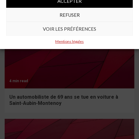
ACCEPTER
À lire aussi
REFUSER
VOIR LES PRÉFÉRENCES
Mentions légales
4 min read
Un automobiliste de 69 ans se tue en voiture à
Saint-Aubin-Montenoy