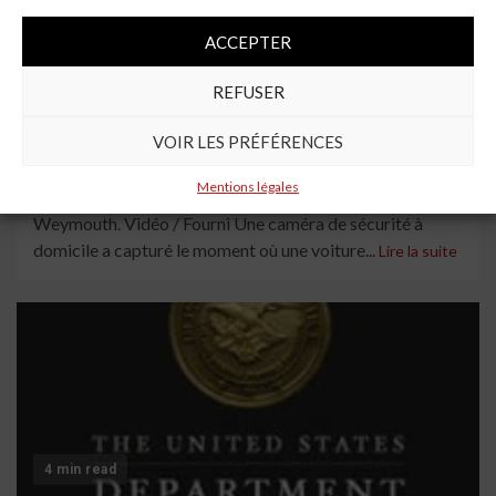
ACCEPTER
3 min read
REFUSER
Hommes chevauchant un bonnet impliqué
dans un accident de voiture capturé sur la
VOIR LES PRÉFÉRENCES
vidéo – NZ Herald
Mentions légales
CCTV capture l’accident de navigation de voiture à
Weymouth. Vidéo / Fourni Une caméra de sécurité à
domicile a capturé le moment où une voiture...
Lire la suite
4 min read