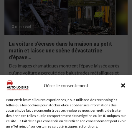
2 min read
La voiture s’écrase dans la maison au petit
matin et laisse une scène dévastatrice
d’épave…
Des images dramatiques montrent l’épave laissée après
qu’une voiture a percuté des balustrades métalliques et
s’est écrasée devant une maison. Le fracas s’est produit
Gérer le consentement
aux...
Lire la suite
Pour offrir les meilleures expériences, nous utilisons des technologies
telles que les cookies pour stocker et/ou accéder aux informations des
appareils. Le fait de consentir à ces technologies nous permettra de traiter
des données telles que le comportement de navigation ou les ID uniques sur
ce site. Le fait de ne pas consentir ou de retirer son consentement peut avoir
un effet négatif sur certaines caractéristiques et fonctions.