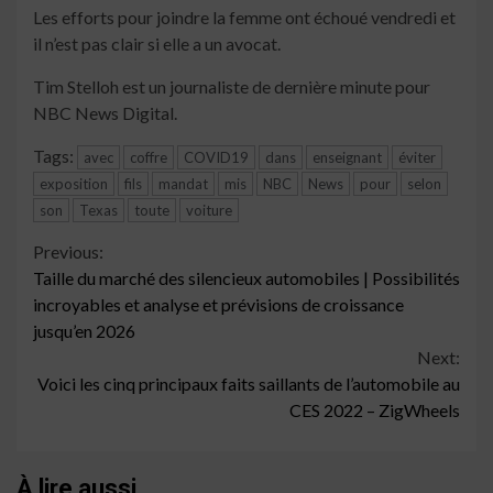
Les efforts pour joindre la femme ont échoué vendredi et
il n’est pas clair si elle a un avocat.
Tim Stelloh est un journaliste de dernière minute pour
NBC News Digital.
Tags:
avec
coffre
COVID19
dans
enseignant
éviter
exposition
fils
mandat
mis
NBC
News
pour
selon
son
Texas
toute
voiture
Continue
Previous:
Taille du marché des silencieux automobiles | Possibilités
Reading
incroyables et analyse et prévisions de croissance
jusqu’en 2026
Next:
Voici les cinq principaux faits saillants de l’automobile au
CES 2022 – ZigWheels
À lire aussi