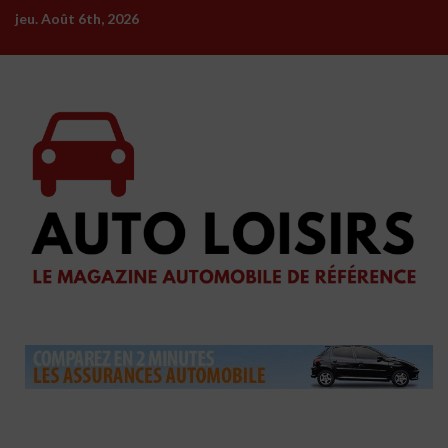
Skip
jeu. Août 6th, 2026
to
content