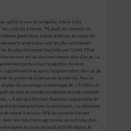
s marges de transformation minuscules. «Bien que la reprise de la demande d’essence ait quelque peu stagné en raison de la récente augmentation des cas de Covid-19 dans certains pays, La hausse de la demande de voyages devrait conduire à un boom des voyages d’agrément intérieurs pendant la saison estivale », a déclaré Paravaikkarasu de FGE. la demande de diesel pour le camionnage reste bien au-dessus des niveaux du printemps 2020, les Américains à domicile privilégiant les achats et la livraison en ligne. Le kilométrage du camionnage au cours de la semaine terminée le 14 mars a augmenté de 6% par rapport à un an plus tôt, selon le ministère des Transports. Le volume de carburants distillés fournis au marché a atteint son niveau le plus élevé depuis décembre 2019 dans la semaine du 5 mars, selon le ministère de l’Énergie.En Chine, une tendance similaire est apparue lorsque les gens ont choisi de rester chez eux pendant les célébrations du Nouvel An au lieu de rendre visite à leurs familles. Le service postal a collecté et livré plus de 660 millions de colis pendant les vacances, soit près de trois fois plus qu’à la même période de l’année dernière, selon les données du ministère des Transports, la consommation de diesel en Chine a augmenté d’environ 10% au cours des deux premiers mois de 2021. avec la même période en 2019, selon SIA Energy. En Inde, les ventes de carburant au cours de la première quinzaine de mars ont augmenté de 7,4% par rapport à un an plus tôt, selon des données préliminaires de responsables connaissant le sujet.La conumpstion asiatique du diesel s’améliorera à mesure que l’activité manufacturière s’intensifiera et que les stimuli fiscaux stimulent les économies, selon Paravaikkarasu. «La demande de diesel en Asie devrait retrouver son niveau d’avant la pandémie d’ici à la mi-2021», a-t-elle déclaré. En Europe, les indicateurs indiquent que la demande de diesel est encore relativement faible. Les bénéfices des raffineurs provenant de la fabrication du carburant sont inférieurs à la moitié des normes saisonnières, tandis que les prix à terme sont dans une structure de contango, ce qui indique une offre excédentaire.Cependant, de nombreux nids-de-poule se trouvent sur la route de la sortie de la pandémie, tant que de plus en plus de personnes continuent de se faire vacciner et pour récupérer leur ancienne vie, la direction du voyage pour le marché pétrolier est claire. «La partie de la vie des gens qui a manqué a été d’aller ailleurs et de voir des paysages autres que l’intérieur de leur maison», a déclaré Raoul LeBlanc, analyste à IHS Ma