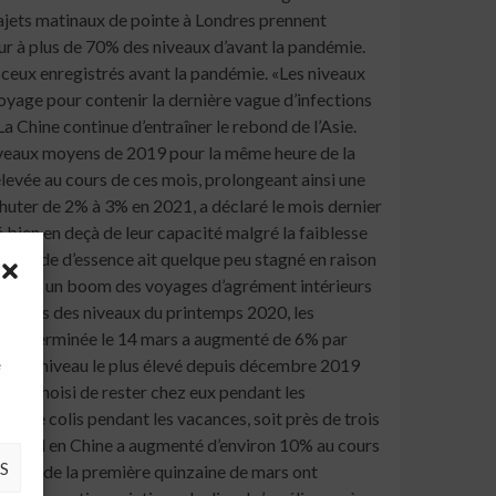
à
e
S