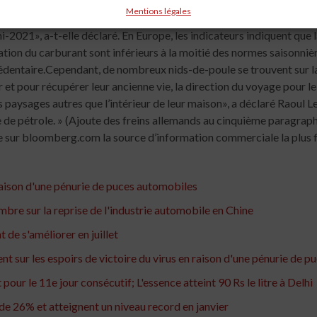
Mentions légales
aison d'une pénurie de puces automobiles
e sur la reprise de l'industrie automobile en Chine
 de s'améliorer en juillet
t sur les espoirs de victoire du virus en raison d'une pénurie de p
ur le 11e jour consécutif; L'essence atteint 90 Rs le litre à Delhi
de 26% et atteignent un niveau record en janvier