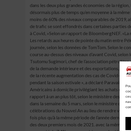
Pou
coo
ces
nav
con