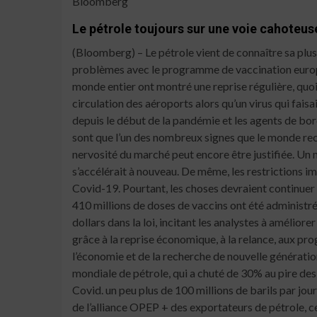
Bloomberg
Le pétrole toujours sur une voie cahoteuse
(Bloomberg) – Le pétrole vient de connaître sa plus grande chute de prix en une journée en plus de six mois, mais il n’a pas quitté la voie de la reprise, même si les problèmes avec le programme de vaccination européen et le ralentissement des achats de brut chinois ont fait baisser les contrats à terme. 7% jeudi, les données du monde entier ont montré une reprise régulière, quoique inégale, de la demande.Il y a un an, des avions de ligne au ralenti étaient garés bout à bout d’aile sur les voies de circulation des aéroports alors qu’un virus qui faisait rage gardait des milliards de personnes chez eux. Aujourd’hui, les aéroports américains sont les plus achalandés depuis le début de la pandémie et les agents de bord reviennent de congé.Ces pas vers la normalité de l’une des industries les plus durement touchées par Covid-19 ne sont que l’un des nombreux signes que le monde recommence à bouger. La consommation d’essence, de diesel et de carburéacteur est au plus haut depuis plus d’un an. La nervosité du marché peut encore être justifiée. Un nouveau verrouillage en Italie a montré que tout gain pouvait être rapidement perdu si la propagation du virus s’accélérait à nouveau. De même, les restrictions imposées par l’Allemagne peuvent être prolongées de quatre semaines supplémentaires après l’augmentation des cas de Covid-19. Pourtant, les choses devraient continuer à s’améliorer tout au long de l’été, qui est traditionnellement la période de pointe de la demande de pétrole. Plus de 410 millions de doses de vaccins ont été administrées dans 132 pays. Le président américain Joe Biden vient de signer un plan de sauvetage économique de 1,9 billion de dollars dans la loi, incitant les analystes à améliorer considérablement leurs prévisions de croissance. «La demande de pétrole dans le monde occidental devrait rebondir grâce à la reprise économique, à la relance, aux progrès de la vaccination et à l’assouplissement des mesures de pandémie. », A déclaré Norbert Ruecker, responsable de l’économie et de la recherche de nouvelle génération chez Julius Baer. «Le hoquet de vaccination en Europe ne modifie guère les perspectives économiques.» La demande mondiale de pétrole, qui a chuté de 30% au pire des verrouillages pandémiques en mars et avril derniers, est maintenant de retour à environ 95% du sommet d’avant Covid. un peu plus de 100 millions de barils par jour frappés par jour en 2019, selon l’Agence internationale de l’énergie. Avec les réductions agressives de la production de l’alliance OPEP + des exportateurs de pétrole, cela a contribué à une reprise des prix de plus de 20% cette année – même après la chute de jeudi. activité depuis le ralentissement du trafic aérien il y a un an, selon les données de Flightradar24. Aux États-Unis, le trafic piétonnier dans les aéroports a repris, avec une course de plus d’un million de passagers quotidiens pendant huit jours consécutifs se terminant jeudi – ce qui ne s’est pas produit depuis le début de la pandémie. le flux d’essence et de diesel des raffineries de la côte américaine du golfe vers les ports mexicains s’est accéléré de février à mars alors que les stations balnéaires du pays d’Amérique latine se préparaient à un afflux de 