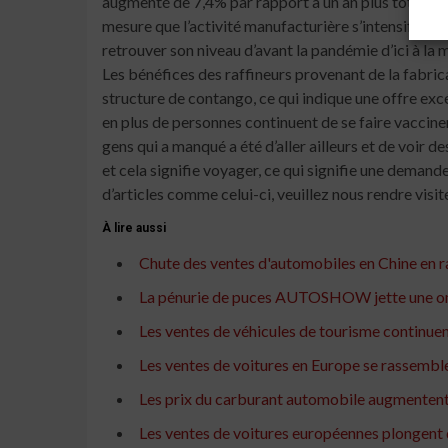
À lire aussi
Chute des ventes d'automobiles en Chine en r
La pénurie de puces AUTOSHOW jette une ombr
Les ventes de véhicules de tourisme continuent
Les ventes de voitures en Europe se rassemblen
Les prix du carburant automobile augmentent po
Les ventes de voitures européennes plongent 