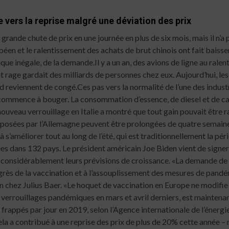
 vers la reprise malgré une déviation des prix
touristes pendant les vacances de printemps, selon les données d’expédition compilées par Bloomberg. le nombre de passagers a grimpé à 23,9 millions de voyages en février, près de trois fois le niveau de l’année précédente, lorsque les premiers stades de la pandémie avaient anéanti la plupart des jets du pays, selon l’administration locale de l’aviation civile. Une amélioration progressive au cours de 2021, en grande partie tirée par les vols intérieurs, a déclaré Sri Paravaikkarasu, responsable Asie du pétrole chez FGE. t. Le trafic aérien en Europe a été plus élevé que prévu, mais languit toujours à environ un tiers des niveaux prépandémiques, «Même avec la distribution massive rapide du vaccin, il faudra des mois pour que les frontières s’ouvrent complètement», a déclaré Paravaikkarasu. «Compte tenu de l’approche prudente du rétablissement des vols internationaux, la demande de carburéacteur en Asie ne devrait retrouver son niveau d’avant la pandémie que d’ici 2023.» De retour à Vegas Le trafic routier du sud de la Californie vers Las Vegas est revenu à des niveaux d’avant la pandémie ce trimestre, probablement parce que les gens qui le feraient Selon un rapport de Brian Egger, analyste chez Bloomberg Intelligence, ils se dirigent maintenant vers la ville pour leurs escapades de jeu, ce qui reflète un rebond plus large des voyages de passagers à travers les États-Unis Après un an de pilonnage par le coronavirus, les ventes d’essence au détail a augmenté la semaine dernière à seulement 1% de moins que les niveaux d’il y a un an, a déclaré sur Twitter Patrick DeHaan, responsable de l’analyse pétrolière chez GasBuddy. Les retards de trafic aux heures de pointe du matin dans les villes américaines de New York et de Washington DC à San Francisco ont augmenté depuis le début de l’année, mais restent inférieurs de moitié aussi longtemps qu’ils l’étaient en moyenne en 2019, selon les données de géolocalisation. Selon les données du ministère des Transports, le nombre total de kilomètres parcourus par véhicule sur les autoroutes américaines au cours de la semaine terminée le 14 mars a diminué de 9% par rapport à l’année précédente. », a déclaré Horace Hobbs, économiste de Phillips 66, lors de la conférence virtuelle CERAWeek d’IHS Markit Ltd. au début du mois. D’un autre côté, «les gens vont dans les parcs nationaux et les parcs d’État pour des voyages en voiture cette année. Ce genre de problème est sorti de nulle part et consomme beaucoup d’essence. »La croissance de la demande en Amérique latine a été limitée par la lenteur des progrès de la vaccination et des infections généralisées dans les deux plus grandes économies de la région, le Brésil et le Mexique. domicile. Les trajets routiers pendant les trajets matinaux de pointe à Londres prennent désormais plus de temps qu’en moyenne à la même heure en 2019, tandis qu’à Paris et à Berlin, les retards sont de retour à plus de 70% des niveaux d’avant la pandémie. moins de 60% des niveaux comparables de 2019, alors que les retards à Rome sont retombés à seulement un quart de ceux enregistrés avant la pandémie. «Les niveaux de trafic se sont effondrés dans certaines parties de l’Italie alors que le gouvernement a réimposé les restrictions de voyage pour contenir la dernière vague d’infections à Covid, »Selon un rapport de BloombergNEF. «La reprise se poursuit, cependant, au Royaume-Uni et en Allemagne.» La Chine continue d’entraîner le rebond de l’Asie. Les retards aux heures de pointe du matin entre Pékin et Shanghai vers Wuhan et Chongqing sont plus longs que les niveaux moyens de 2019 pour la même heure de la journée, selon les données de TomTom. Selon le consultant SIA Energy, la consommation d’essence était de 3,2% plus élevée au cours de ces mois, prolongeant ainsi une course au-dessus des niveaux d’avant Covid, selon le consultant SIA Energy. La demande d’essence au Japon pourrait chuter de 2% à 3% en 2021, a déclaré le mois dernier Tsutomu Sugimori, chef de l’association pétrolière du Japon. Les raffineurs en Corée du Sud et à Taïwan ont fonctionné bien en deçà de leur capacité malgré la faiblesse de la demande intérieure et des exportations, et de