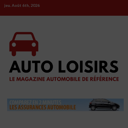
Skip
jeu. Août 6th, 2026
to
content