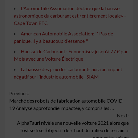
L'Automobile Association déclare que la hausse
astronomique du carburant est «entièrement locale» -
Cape Town ETC
American Automobile Association: `` Pas de
panique, il y a beaucoup d'essence ''
Hausse du Carburant : Économisez jusqu'à 77 € par
Mois avec une Voiture Électrique
La hausse des prix des carburants aura un impact
négatif sur l'industrie automobile : SIAM
Continue
Previous:
Marché des robots de fabrication automobile COVID
Reading
19 Analyse approfondie impactée, y compris les …
Next:
AlphaTauri révèle une nouvelle voiture 2021 alors que
Tost se fixe l’objectif de « haut du milieu de terrain »
pour cette saison