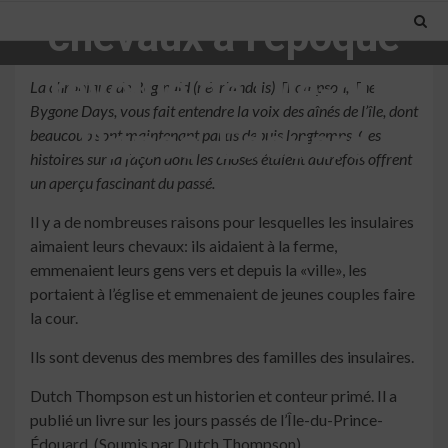
chevaux à l’époque
révolue de l’Île-du-
La chronique de Reginald (néerlandais) Thompson, The
Bygone Days, vous fait entendre la voix des aînés de l’île, dont
Prince-Édouard
beaucoup sont maintenant partis depuis longtemps. Ces
histoires sur la façon dont les choses étaient autrefois offrent
un aperçu fascinant du passé.
5 min read
Il y a de nombreuses raisons pour lesquelles les insulaires
aimaient leurs chevaux: ils aidaient à la ferme,
emmenaient leurs gens vers et depuis la «ville», les
portaient à l’église et emmenaient de jeunes couples faire
la cour.
Ils sont devenus des membres des familles des insulaires.
Dutch Thompson est un historien et conteur primé. Il a
publié un livre sur les jours passés de l’Île-du-Prince-
Édouard. (Soumis par Dutch Thompson)