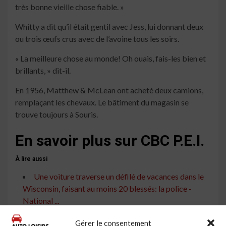
très bonne vieille chose fiable. »
Whitty a dit qu’il était gentil avec Jess, lui donnant deux
ou trois œufs crus avec de l’avoine tous les soirs.
« La meilleure chose au monde! Oh ouais, fais-les bien et
brillants, » dit-il.
En 1956, Matthew & McLean ont acheté deux camions,
remplaçant les chevaux. Le bâtiment du magasin se
trouve toujours à Souris.
En savoir plus sur CBC P.E.I.
À lire aussi
Une voiture traverse un défilé de vacances dans le
Wisconsin, faisant au moins 20 blessés: la police -
National ...
Augusta Skate Park s'agrandit après la levée de
Gérer le consentement