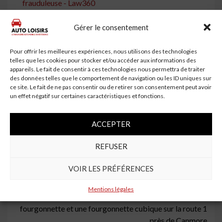
frauduleuse - Law360
Les hybrides auto-rechargeables se vendent plus
Gérer le consentement
que les véhicules diesel en Europe pour la première fois
- Zee News
Pour offrir les meilleures expériences, nous utilisons des technologies
Mélange des échanges d'actions automobiles avant
telles que les cookies pour stocker et/ou accéder aux informations des
appareils. Le fait de consentir à ces technologies nous permettra de traiter
les données de vente de septembre ; Maruti Suzuki en
des données telles que le comportement de navigation ou les ID uniques sur
baisse de 2,51% - CNBCTV18
ce site. Le fait de ne pas consentir ou de retirer son consentement peut avoir
un effet négatif sur certaines caractéristiques et fonctions.
Tags:
attribue
Auto
des
Investors
KBRA
notés
Owner
préliminaires
Trust
ACCEPTER
Continue
Previous:
REFUSER
La police de Vallejo arrête une mère qui a laissé son bébé
Reading
dans une voiture chaude pendant qu’elle se faisait faire
VOIR LES PRÉFÉRENCES
les ongles
Next:
Mentions légales
2 tués après un accident entre une voiture, une semi-
fourgonnette et une fourgonnette cubique sur la route 1
près de Canmore