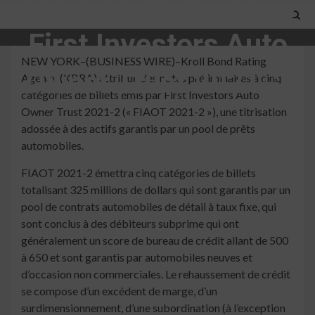
notes préliminaires à
First Investors Auto
NEW YORK–(BUSINESS WIRE)–Kroll Bond Rating
Owner Trust 2021-2
Agency (KBRA) attribue des notes préliminaires à cinq
catégories de billets émis par First Investors Auto
Owner Trust 2021-2 (« FIAOT 2021-2 »), une titrisation
4 min read
adossée à des actifs garantis par un pool de prêts
automobiles.
FIAOT 2021-2 émettra cinq catégories de billets
totalisant 325 millions de dollars qui sont garantis par un
pool de contrats automobiles de détail à taux fixe, qui
sont conclus à des débiteurs subprime qui ont
généralement un score de bureau de crédit allant de 500
à 650 et sont garantis par automobiles neuves et
d’occasion non commerciales. Le rehaussement de crédit
se compose d’un excédent de marge, d’un
surdimensionnement, d’une subordination (à l’exception