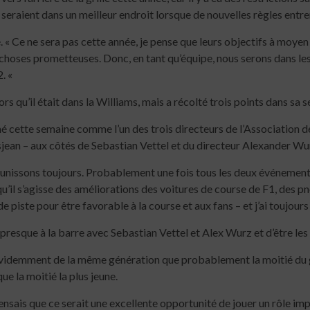
s seraient dans un meilleur endroit lorsque de nouvelles règles entr
é. « Ce ne sera pas cette année, je pense que leurs objectifs à moyen
 choses prometteuses. Donc, en tant qu’équipe, nous serons dans les 
2. «
ors qu’il était dans la Williams, mais a récolté trois points dans s
ommé cette semaine comme l’un des trois directeurs de l’Association 
jean – aux côtés de Sebastian Vettel et du directeur Alexander Wu
réunissons toujours. Probablement une fois tous les deux événements
’il s’agisse des améliorations des voitures de course de F1, des pneu
iste pour être favorable à la course et aux fans – et j’ai toujour
presque à la barre avec Sebastian Vettel et Alex Wurz et d’être les
s évidemment de la même génération que probablement la moitié du
ue la moitié la plus jeune.
ensais que ce serait une excellente opportunité de jouer un rôle impo