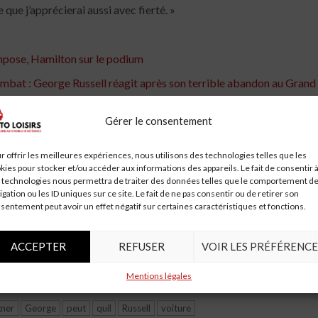
que j’apprécierai aussi avec fierté. »
impose, Hamilton sur le podium
combat : George Russell réagit après son terrible abandon au Gran
pe est en pleine forme"
Gérer le consentement
chi F1 de Russell est entré dans la "meilleure voiture sèche" de l'éq
 le Ton
r offrir les meilleures expériences, nous utilisons des technologies telles que les
kies pour stocker et/ou accéder aux informations des appareils. Le fait de consentir 
 Qualifications
 technologies nous permettra de traiter des données telles que le comportement d
igation ou les ID uniques sur ce site. Le fait de ne pas consentir ou de retirer son
bandonnant sa demande de voiture noire pour la saison 2022 | F1 .
sentement peut avoir un effet négatif sur certaines caractéristiques et fonctions.
erformance de sa Voiture en F1 2025
ACCEPTER
REFUSER
VOIR LES PRÉFÉRENCE
 la menace de Ferrari
lerc - Révélations de George Russell
Mentions légales
ner
George
peut
quil
Russell
voiture