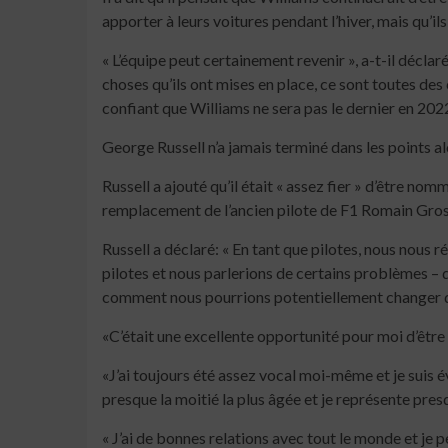
apporter à leurs voitures pendant l’hiver, mais qu’il
« L’équipe peut certainement revenir », a-t-il déclar
choses qu’ils ont mises en place, ce sont toutes des
confiant que Williams ne sera pas le dernier en 202
George Russell n’a jamais terminé dans les points al
Russell a ajouté qu’il était « assez fier » d’être n
remplacement de l’ancien pilote de F1 Romain Gros
Russell a déclaré: « En tant que pilotes, nous nous 
pilotes et nous parlerions de certains problèmes – qu
comment nous pourrions potentiellement changer de p
«C’était une excellente opportunité pour moi d’être 
«J’ai toujours été assez vocal moi-même et je sui
presque la moitié la plus âgée et je représente presq
« J’ai de bonnes relations avec tout le monde et je p