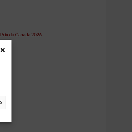
d Prix du Canada 2026
uipe
à
e
..
S