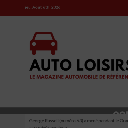
Skip
jeu. Août 6th, 2026
to
content
GP de Bahreïn: 
co
George Russell (numéro 63) a mené pendant le Grand P
a terminé neuvième.