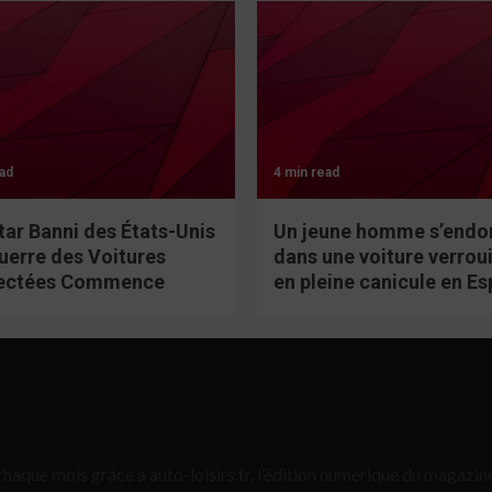
ad
4 min read
tar Banni des États-Unis
Un jeune homme s’endo
Guerre des Voitures
dans une voiture verroui
ectées Commence
en pleine canicule en E
haque mois grâce à auto-loisirs.fr, l’édition numérique du magazine