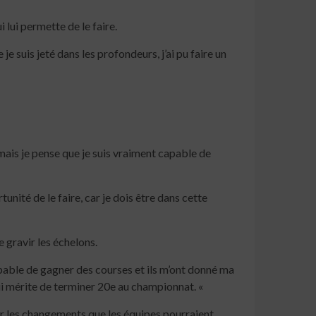
 lui permette de le faire.
je suis jeté dans les profondeurs, j’ai pu faire un
 mais je pense que je suis vraiment capable de
nité de le faire, car je dois être dans cette
e gravir les échelons.
 capable de gagner des courses et ils m’ont donné ma
 qui mérite de terminer 20e au championnat. «
ns sur les changements que les équipes pourraient