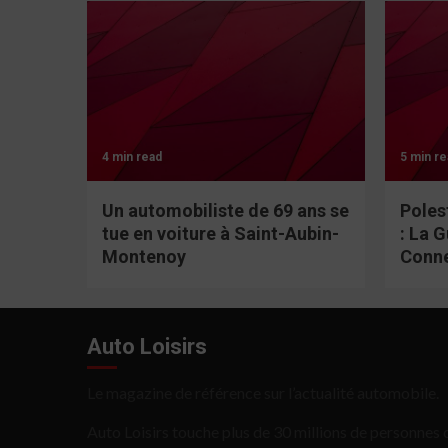
4 min read
5 min re
Un automobiliste de 69 ans se
Poles
tue en voiture à Saint-Aubin-
: La 
Montenoy
Conn
Auto Loisirs
Le magazine de référence sur l’actualité automobile.
Auto Loisirs touche plus de 30 millions de personnes c