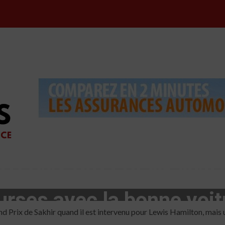
George Russell dit qu’il
urses avec la bonne voit
rix de Sakhir quand il est intervenu pour Lewis Hamilton, mais une e