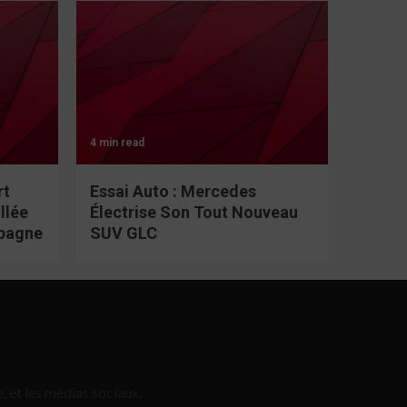
4 min read
rt
Essai Auto : Mercedes
llée
Électrise Son Tout Nouveau
spagne
SUV GLC
, et les médias sociaux.