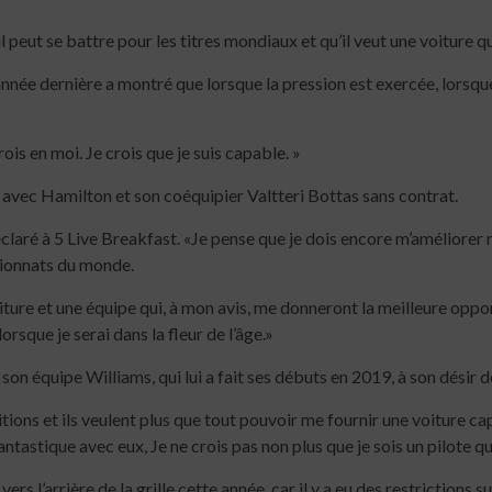
4 min read
 peut se battre pour les titres mondiaux et qu’il veut une voiture qui
’année dernière a montré que lorsque la pression est exercée, lorsque 
 crois en moi. Je crois que je suis capable. »
 avec Hamilton et son coéquipier Valtteri Bottas sans contrat.
 déclaré à 5 Live Breakfast. «Je pense que je dois encore m’améliorer
pionnats du monde.
ture et une équipe qui, à mon avis, me donneront la meilleure opportu
sque je serai dans la fleur de l’âge.»
e son équipe Williams, qui lui a fait ses débuts en 2019, à son désir d
mbitions et ils veulent plus que tout pouvoir me fournir une voiture
 fantastique avec eux, Je ne crois pas non plus que je sois un pilote
e vers l’arrière de la grille cette année, car il y a eu des restrictio