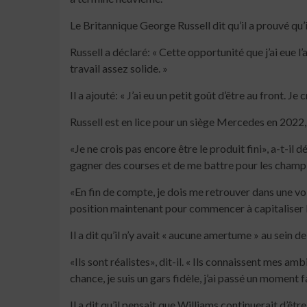
Le Britannique George Russell dit qu’il a prouvé qu’il
Russell a déclaré: « Cette opportunité que j’ai eue l
travail assez solide. »
Il a ajouté: « J’ai eu un petit goût d’être au front. Je
Russell est en lice pour un siège Mercedes en 2022,
«Je ne crois pas encore être le produit fini», a-t-il
gagner des courses et de me battre pour les cham
«En fin de compte, je dois me retrouver dans une voi
position maintenant pour commencer à capitaliser lor
Il a dit qu’il n’y avait « aucune amertume » au sein d
«Ils sont réalistes», dit-il. « Ils connaissent mes a
chance, je suis un gars fidèle, j’ai passé un moment
Il a dit qu’il pensait que Williams continuerait d’êtr