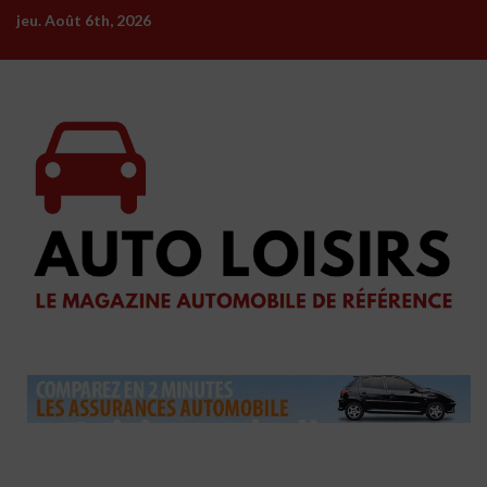
Skip
jeu. Août 6th, 2026
to
content
Critique de livre –