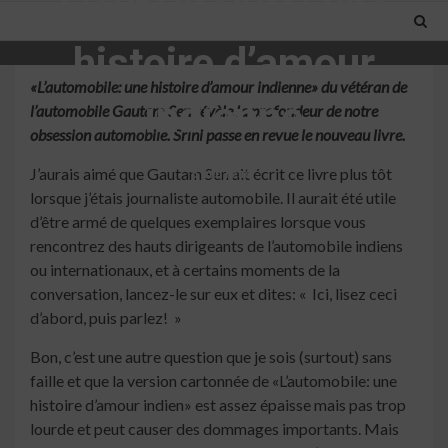
L’automobile: une
histoire d’amour
«L’automobile: une histoire d’amour indienne» du vétéran de
indienne
l’automobile Gautam Sen révèle la profondeur de notre
obsession automobile. Srini passe en revue le nouveau livre.
J’aurais aimé que Gautam Sen ait écrit ce livre plus tôt
5 min read
lorsque j’étais journaliste automobile. Il aurait été utile
d’être armé de quelques exemplaires lorsque vous
rencontrez des hauts dirigeants de l’automobile indiens
ou internationaux, et à certains moments de la
conversation, lancez-le sur eux et dites: « Ici, lisez ceci
d’abord, puis parlez! »
Bon, c’est une autre question que je sois (surtout) sans
faille et que la version cartonnée de «L’automobile: une
histoire d’amour indien» est assez épaisse mais pas trop
lourde et peut causer des dommages importants. Mais