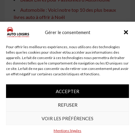
Automobile : Voici notre top 10 des plus beaux
livres auto à offrir à Noël
5 Suggestions de Livres sur l'Automobile pour la
Gérer le consentement
Fête des Pères
Noël 2024 : Offrez les Meilleurs Livres sur
Pour offrir les meilleures expériences, nous utilisons des technologies
l'Automobile Adaptés à Votre Budget
telles que les cookies pour stocker et/ou accéder aux informations des
appareils. Le fait de consentir à ces technologies nous permettra de traiter
'Ferrari : 75 ans' célèbre l'étape historique de la
des données telles que le comportement de navigation ou les ID uniques sur
ce site. Le fait de ne pas consentir ou de retirer son consentement peut avoir
marque - Car and Driver
un effet négatif sur certaines caractéristiques et fonctions.
Champions du Monde de F1 : Un Voyage à Travers
l'Histoire de la Formule 1
ACCEPTER
Les Bons Plans Lecture : Twingo, Land Rover et
Formule 1
REFUSER
Tags:
VOIR LES PRÉFÉRENCES
Critique
damour
histoire
indienne
lautomobile
livre
Une
Mentions légales