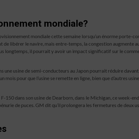
sionnement mondiale?
provisionnement mondiale cette semaine lorsqu’un énorme porte-cont
ent de libérer le navire, mais entre-temps, la congestion augmente a
us longtemps, il pourrait y avoir un impact significatif sur le comm
ns une usine de semi-conducteurs au Japon pourrait réduire davanta
 un mois pour que l’usine se remette en ligne, bien que d’autres usi
u F-150 dans son usine de Dearborn, dans le Michigan, ce week-en
 pénurie de puces. GM dit qu’il prolongera les fermetures de deux us
es