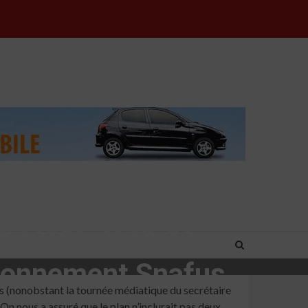
oncepts Jeep de
sionnement Snafus
ais (nonobstant la tournée médiatique du secrétaire
On nous a assuré que le plan n’inclurait pas deux