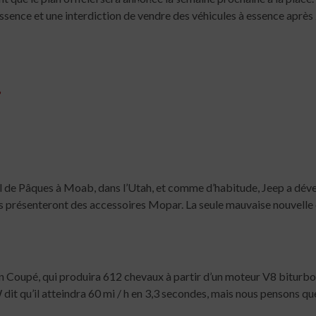
5 min read
essence et une interdiction de vendre des véhicules à essence après
?
 de Pâques à Moab, dans l’Utah, et comme d’habitude, Jeep a déve
ns présenteront des accessoires Mopar. La seule mauvaise nouvelle
 Coupé, qui produira 612 chevaux à partir d’un moteur V8 biturbo d
it qu’il atteindra 60 mi / h en 3,3 secondes, mais nous pensons que