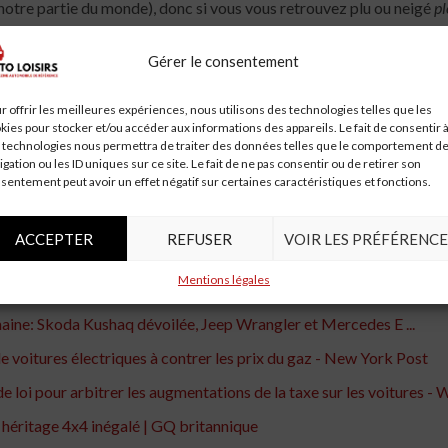
 notre partie du monde), donc si vous vous retrouvez plu ou neigé
pl
Gérer le consentement
es véhicules électriques étaient vraiment meilleurs pour l’environn
ttez de gâcher la fin: Oui, les véhicules électriques sont vraiment 
r offrir les meilleures expériences, nous utilisons des technologies telles que les
kies pour stocker et/ou accéder aux informations des appareils. Le fait de consentir 
talement pas choquante – de NIMBYism, un groupe de résidents d’
 technologies nous permettra de traiter des données telles que le comportement d
e hebdomadaires de leur quartier. Lisez à ce sujet dans
Texas Monthl
igation ou les ID uniques sur ce site. Le fait de ne pas consentir ou de retirer son
sentement peut avoir un effet négatif sur certaines caractéristiques et fonctions.
orté sur cette page pour aider les utilisateurs à fournir leurs adre
 sur piano.io
ACCEPTER
REFUSER
VOIR LES PRÉFÉRENCE
Mentions légales
iques, les vélos et mettent en garde contre la « menace existentiell
maine: Skoda Kushaq dévoilée, Jeep Wrangler et Mercedes E ...
de voitures électriques à contrer les prix du gaz - New York Post
de loi pour arbitrer les augmentations de la taxe sur les voitures 
 héritage 4x4 inégalé | GQ britannique