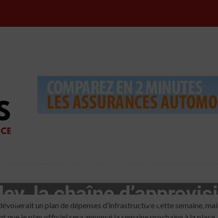
dans les voitures: les c
ley, la chaîne d’approvi
e dévoilerait un plan de dépenses d’infrastructure cette semaine, m
 que le plan officiel sera annoncé la semaine prochaine à la place. 