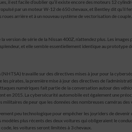
es, il est facile d’oublier qu’il existe encore des moteurs 12 cylind
 propulsé par un moteur W-12 de 650 chevaux, et Bentley dit qu’il f
 roues arrière et à un nouveau système de vectorisation de couple.
la version de série de la Nissan 400Z, n’attendez plus. Les images
splendeur, et elle semble essentiellement identique au prototype d
(NHTSA) travaille sur des directives mises à jour pour la cyberséc
les pirates, la première mise à jour des directives de l’administrati
ttaques numériques fait partie de la conversation autour des véhi
ement en 2015. La cybersécurité automobile est également une pré
xes militaires de peur que les données des nombreuses caméras des 
ement peu technologique pour empêcher les joyriders de devenir de
 modèles plus récents des deux voitures qui obligeraient le conduc
 code, les voitures seront limitées à 3 chevaux.