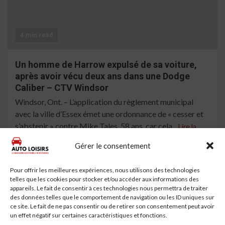
4 min read
Un homme de Harrow expulsé de sa voiture,
après avoir vécu deux ans dans une Dodge
Caliber – CTV Windsor
Windsor, Ont. – L’application du règlement municipal
avec la ville d’Essex émet une ordonnance de « cesser et
s’abstenir » contre Mike Tales, 58 ans, car cela...
Lire la
suite
Gérer le consentement
Pour offrir les meilleures expériences, nous utilisons des technologies
telles que les cookies pour stocker et/ou accéder aux informations des
appareils. Le fait de consentir à ces technologies nous permettra de traiter
des données telles que le comportement de navigation ou les ID uniques sur
ce site. Le fait de ne pas consentir ou de retirer son consentement peut avoir
un effet négatif sur certaines caractéristiques et fonctions.