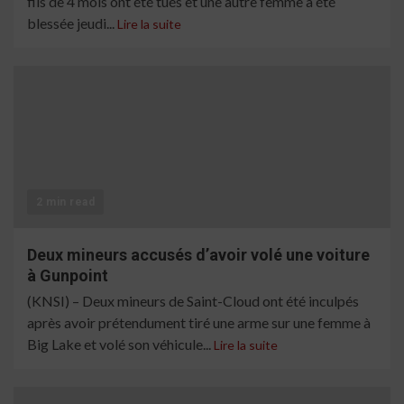
fils de 4 mois ont été tués et une autre femme a été
blessée jeudi...
Lire la suite
2 min read
Deux mineurs accusés d’avoir volé une voiture
à Gunpoint
(KNSI) – Deux mineurs de Saint-Cloud ont été inculpés
après avoir prétendument tiré une arme sur une femme à
Big Lake et volé son véhicule...
Lire la suite