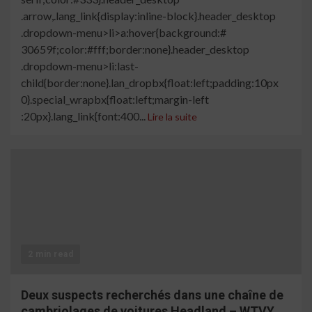
.arrow,.lang_link{display:inline-block}.header_desktop
.dropdown-menu>li>a:hover{background:#
30659f;color:#fff;border:none}.header_desktop
.dropdown-menu>li:last-
child{border:none}.lan_dropbx{float:left;padding:10px
0}.special_wrapbx{float:left;margin-left
:20px}.lang_link{font:400...
Lire la suite
2 min read
Deux suspects recherchés dans une chaîne de
cambriolages de voitures Headland – WTVY