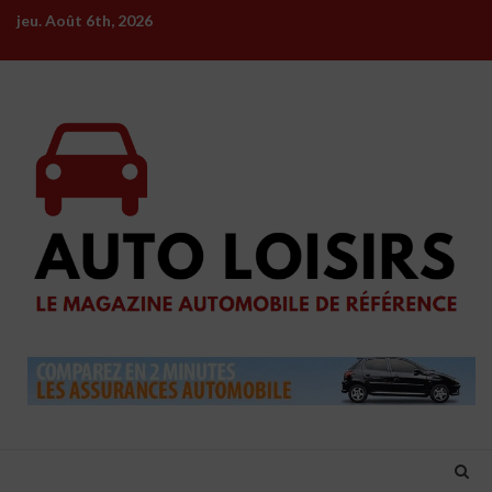
Skip
jeu. Août 6th, 2026
to
content