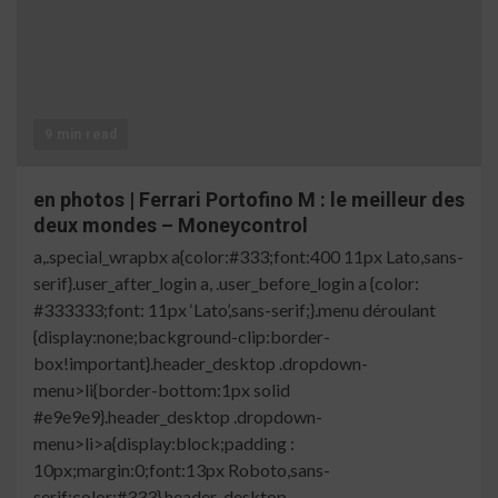
9 min read
en photos | Ferrari Portofino M : le meilleur des
deux mondes – Moneycontrol
a,.special_wrapbx a{color:#333;font:400 11px Lato,sans-
serif}.user_after_login a, .user_before_login a {color:
#333333;font: 11px ‘Lato’,sans-serif;}.menu déroulant
{display:none;background-clip:border-
box!important}.header_desktop .dropdown-
menu>li{border-bottom:1px solid
#e9e9e9}.header_desktop .dropdown-
menu>li>a{display:block;padding :
10px;margin:0;font:13px Roboto,sans-
serif;color:#333}.header_desktop