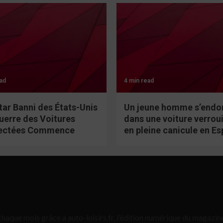
ad
4 min read
tar Banni des États-Unis
Un jeune homme s’endo
Guerre des Voitures
dans une voiture verroui
ectées Commence
en pleine canicule en E
haque mois grâce à auto-loisirs.fr, l’édition numérique du magazine