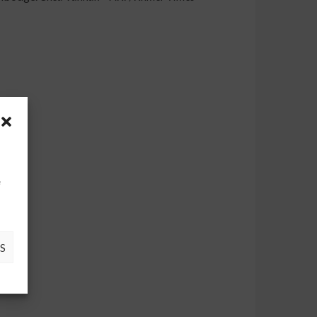
à
e
S