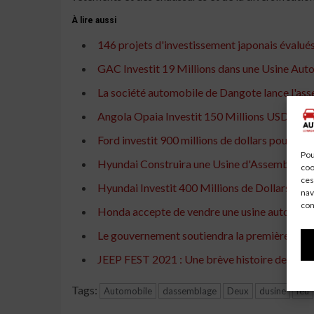
À lire aussi
146 projets d'investissement japonais évalués
GAC Investit 19 Millions dans une Usine A
La société automobile de Dangote lance l'ass
Angola Opaia Investit 150 Millions USD dan
Ford investit 900 millions de dollars pour mod
Pou
Hyundai Construira une Usine d'Assemblage 
coo
ces
Hyundai Investit 400 Millions de Dollars pour
nav
con
Honda accepte de vendre une usine automobile
Le gouvernement soutiendra la première usine 
JEEP FEST 2021 : Une brève histoire de Jeep
Tags:
Automobile
dassemblage
Deux
dusine
feu