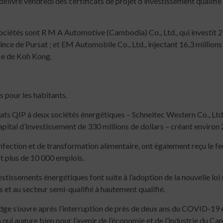
vré vendredi des certificats de projet d’investissement qualifié (
iétés sont R M A Automotive (Cambodia) Co., Ltd., qui investit 21
ovince de Pursat ; et EM Automobile Co., Ltd., injectant 16,3 millio
nce de Koh Kong.
 pour les habitants.
ts QIP à deux sociétés énergétiques – Schneitec Western Co., Ltd.
apital d’investissement de 330 millions de dollars – créant environ
nfection et de transformation alimentaire, ont également reçu le fe
nt plus de 10 000 emplois.
estissements énergétiques font suite à l’adoption de la nouvelle l
 et au secteur semi-qualifié à hautement qualifié.
odge s’ouvre après l’interruption de près de deux ans du COVID-19
n qui augure bien pour l’avenir de l’économie et de l’industrie du 