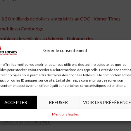
 à 2,8 milliards de dollars, enregistrés au CDC - Khmer Times
utomobile au Cambodge
emblage de véhicules au Nigeria - Nairametrics
s une Usine d'Assemblage Automobile à Luanda
Gérer le consentement
erniser les usines automobiles thaïlandaises - Nikkei Asia
r offrir les meilleures expériences, nous utilisons des technologies telles que les
Automobile en Algérie
kies pour stocker et/ou accéder aux informations des appareils. Le fait de consentir 
 technologies nous permettra de traiter des données telles que le comportement d
 sa Première Usine en Algérie
igation ou les ID uniques sur ce site. Le fait de ne pas consentir ou de retirer son
sentement peut avoir un effet négatif sur certaines caractéristiques et fonctions.
 britannique au géant de la logistique Panattoni
de batteries de voiture - Dernières nouvelles
ACCEPTER
REFUSER
VOIR LES PRÉFÉRENCE
 à Tolède
Mentions légales
obtiennent
projets
vert