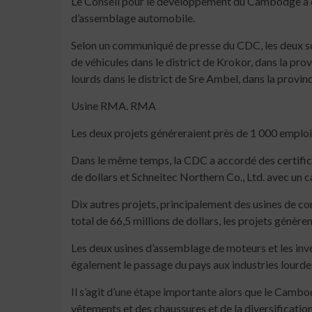
Le Conseil pour le développement du Cambodge a déli
d’assemblage automobile.
Selon un communiqué de presse du CDC, les deux soc
de véhicules dans le district de Krokor, dans la pr
lourds dans le district de Sre Ambel, dans la provi
Usine RMA. RMA
Les deux projets généreraient près de 1 000 emplois
Dans le même temps, la CDC a accordé des certifica
de dollars et Schneitec Northern Co., Ltd. avec un c
Dix autres projets, principalement des usines de co
total de 66,5 millions de dollars, les projets génère
Les deux usines d’assemblage de moteurs et les inv
également le passage du pays aux industries lourdes
Il s’agit d’une étape importante alors que le Camb
vêtements et des chaussures et de la diversificatio