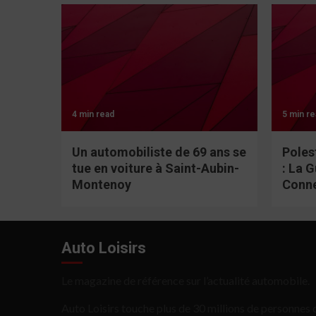
4 min read
5 min re
Un automobiliste de 69 ans se
Poles
tue en voiture à Saint-Aubin-
: La 
Montenoy
Conn
Auto Loisirs
Le magazine de référence sur l’actualité automobile.
Auto Loisirs touche plus de 30 millions de personnes c