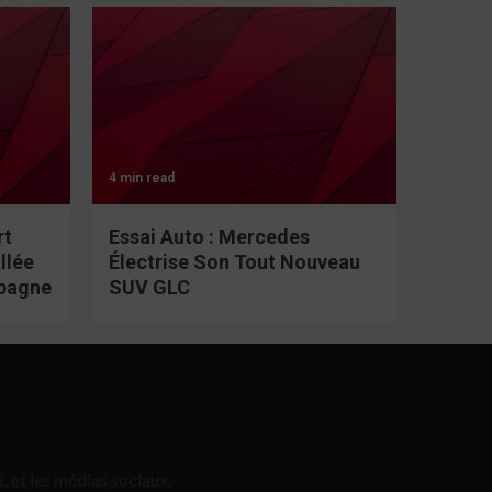
4 min read
rt
Essai Auto : Mercedes
llée
Électrise Son Tout Nouveau
spagne
SUV GLC
, et les médias sociaux.