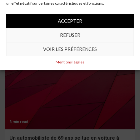
Next:
un effet négatif sur certaines caractéristiques et fonctions.
La police d’Aichi fait confiance à une vaste base de
données à l’ancienne pour trouver des voitures liées au
ACCEPTER
crime –
REFUSER
À lire aussi
VOIR LES PRÉFÉRENCES
Mentions légales
3 min read
Un automobiliste de 69 ans se tue en voiture à