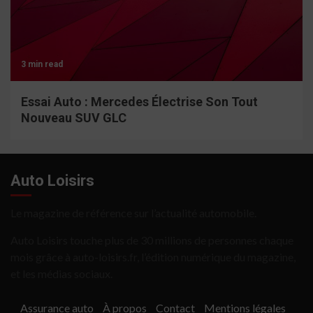
3 min read
Essai Auto : Mercedes Électrise Son Tout
Nouveau SUV GLC
Auto Loisirs
Le magazine de référence sur l’actualité automobile.
Auto Loisirs touche plus de 30 millions de personnes chaque
mois grâce à auto-loisirs.fr, l’édition numérique du magazine,
et les médias sociaux.
Assurance auto
À propos
Contact
Mentions légales