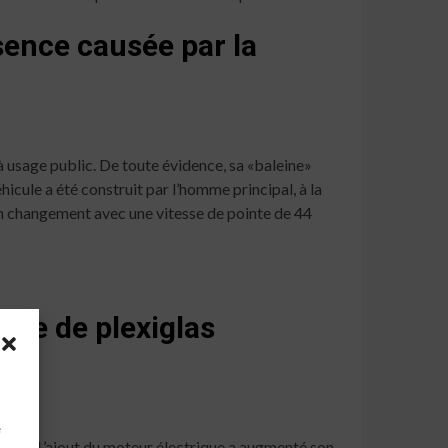
ssence causée par la
 à usage public. De toute évidence, sa «baleine»
éhicule a été construit par l’homme principal, à la
 un changement avec une vitesse de pointe de 44
lle de plexiglas
à
e
ty-toe! L’ajout du moteur électrique a augmenté son