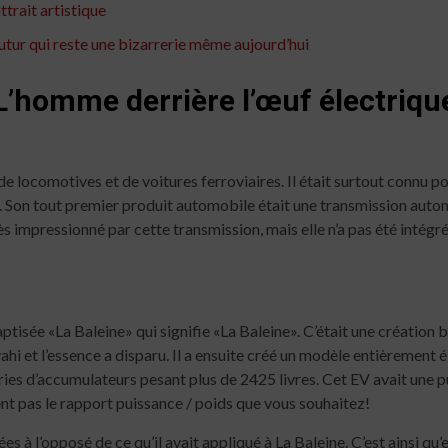
trait artistique
futur qui reste une bizarrerie même aujourd’hui
L’homme derrière l’œuf électriqu
 de locomotives et de voitures ferroviaires. Il était surtout connu
. Son tout premier produit automobile était une transmission automa
rès impressionné par cette transmission, mais elle n’a pas été int
tisée «La Baleine» qui signifie «La Baleine». C’était une création b
hi et l’essence a disparu. Il a ensuite créé un modèle entièrement 
tteries d’accumulateurs pesant plus de 2425 livres. Cet EV avait un
nt pas le rapport puissance / poids que vous souhaitez!
ées à l’opposé de ce qu’il avait appliqué à La Baleine. C’est ainsi qu