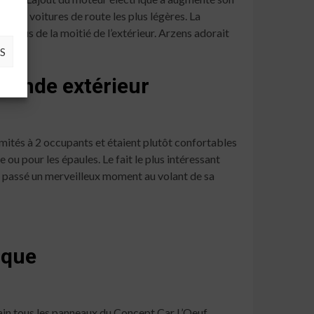
une des voitures de route les plus légères. La
 plus de la moitié de l’extérieur. Arzens adorait
S
 monde extérieur
 limités à 2 occupants et étaient plutôt confortables
 ou pour les épaules. Le fait le plus intéressant
nt passé un merveilleux moment au volant de sa
ique
 main tous les panneaux du Concept Car L’Oeuf