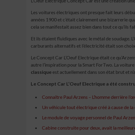
L’Oeuf Electrique Concept Car est une création uniq
Les voitures électriques ont presque fait leurs débu
années 1900 et c’était clairement une bizarrerie qua
cela se manifestait assez bien dans tout ce qu’ils fa
Et ils étaient fluidiques avec le métal de soudage. L
carburants alternatifs et l’électricité était son cho
Le Concept Car L’Oeuf Electrique était ce qu’Arzens 
autre l’inspiration pour la Smart ForTwo. La voiture 
classique
est actuellement dans son état brut et n’a
Le Concept Car L’Oeuf Electrique a été construit
Connaître Paul Arzens – L’homme derrière l’œu
Un véhicule tout électrique créé à cause de la 
Le module de voyage personnel de Paul Arzens
Cabine construite pour deux, avait la meilleur