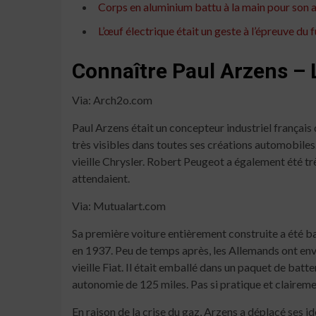
Corps en aluminium battu à la main pour son at
L’œuf électrique était un geste à l’épreuve du 
Connaître Paul Arzens – 
Via: Arch2o.com
Paul Arzens était un concepteur industriel français
très visibles dans toutes ses créations automobiles
vieille Chrysler. Robert Peugeot a également été t
attendaient.
Via: Mutualart.com
Sa première voiture entièrement construite a été bap
en 1937. Peu de temps après, les Allemands ont enva
vieille Fiat. Il était emballé dans un paquet de ba
autonomie de 125 miles. Pas si pratique et claireme
En raison de la crise du gaz, Arzens a déplacé ses id