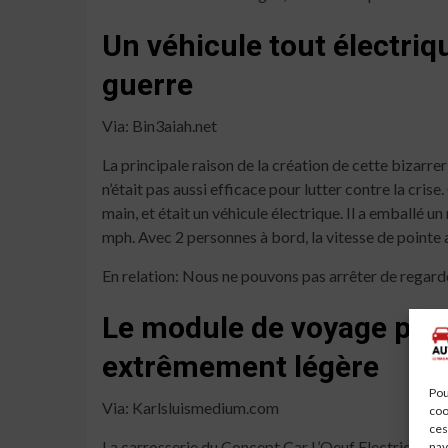
Un véhicule tout électriqu
guerre
Via: Bin3aiah.net
La principale raison de la création de cette bizarrer
n’était pas aussi efficace pour lutter contre la crise
main, et était un véhicule électrique. Il a emballé
mph. Avec 2 personnes à bord, la vitesse de pointe
En relation: Nous ne pouvons pas arrêter de regard
Le module de voyage perso
extrêmement légère
Pou
Via: Karlsluismedium.com
coo
ces
La carrosserie du Concept Car L’Oeuf Electrique ne p
nav