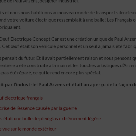
ue de Paul Arzens, designer industriel.
ts et nous nous habituons au nouveau mode de transport silencieux. M
nd votre voiture électrique ressemblait à une balle! Les Français on
briquaient.
’Oeuf Electrique Concept Car est une création unique de Paul Arzens, 
ix. Cet œuf était son véhicule personnel et un seul a jamais été fabri
pensait du futur. Et il avait partiellement raison et nous pensons q
entière a été construite à la main et les touches artistiques d’Arzen
 pas été réparé, ce qui le rend encore plus spécial.
 par l’industriel Paul Arzens et était un aperçu de la façon d
f électrique français
crise de l’essence causée par la guerre
 était une bulle de plexiglas extrêmement légère
e vue sur le monde extérieur