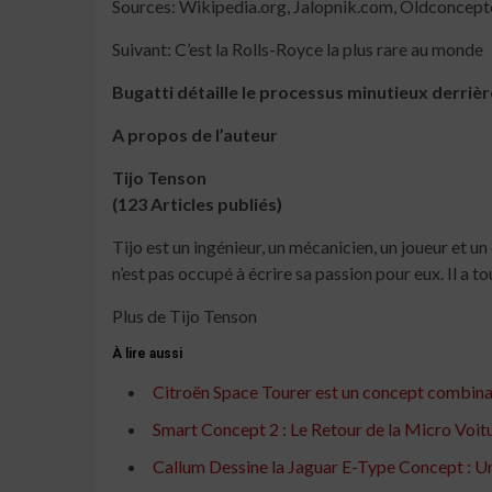
Sources: Wikipedia.org, Jalopnik.com, Oldconcep
Suivant: C’est la Rolls-Royce la plus rare au monde
Bugatti détaille le processus minutieux derriè
A propos de l’auteur
Tijo Tenson
(123 Articles publiés)
Tijo est un ingénieur, un mécanicien, un joueur et u
n’est pas occupé à écrire sa passion pour eux. Il a 
Plus de Tijo Tenson
À lire aussi
Citroën Space Tourer est un concept combinant
Smart Concept 2 : Le Retour de la Micro Voit
Callum Dessine la Jaguar E-Type Concept : U