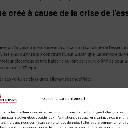
e créé à cause de la crise de l’e
ie était l’invasion allemande et la disparition soudaine de l’essence
. C’est ainsi qu’Arzens a construit l’Oeuf Electrique. L’ensemble du v
 un moteur électrique et une batterie qui ont parcouru 63 miles pour
 a diminué à 37 mph.
er ces voitures classiques allemandes modifiées
nnel de Paul Arzens était une bu
Gérer le consentement
r offrir les meilleures expériences, nous utilisons des technologies telles que les
kies pour stocker et/ou accéder aux informations des appareils. Le fait de consentir 
 technologies nous permettra de traiter des données telles que le comportement d
esait que 66 livres. ce qui en faisait clairement une voiture tippi
igation ou les ID uniques sur ce site. Le fait de ne pas consentir ou de retirer son