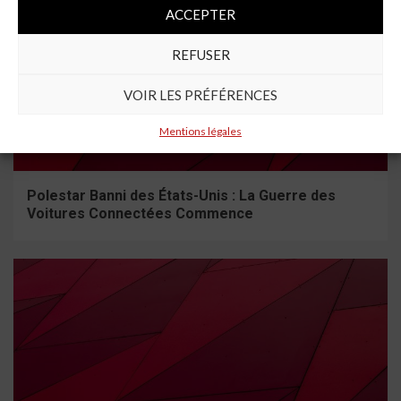
ACCEPTER
REFUSER
VOIR LES PRÉFÉRENCES
Mentions légales
5 min read
Polestar Banni des États-Unis : La Guerre des
Voitures Connectées Commence