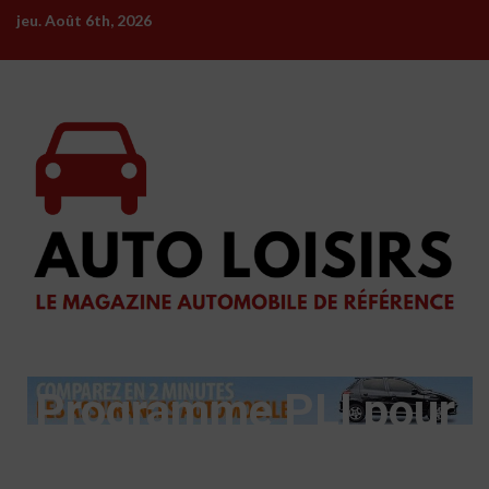
Skip
jeu. Août 6th, 2026
to
content
Programme PLI pour
le secteur automobile