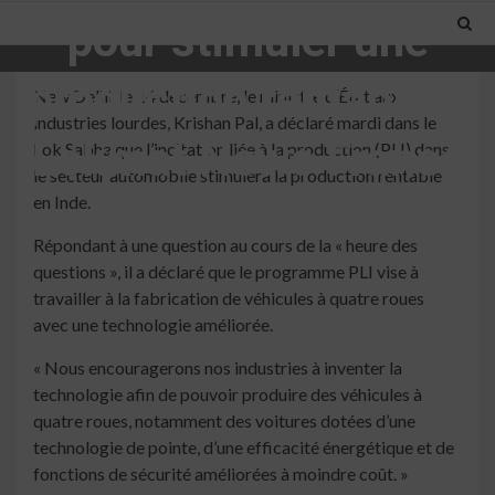
pour stimuler une
production rentable –
New Delhi, le 14 décembre, le ministre d’État aux
industries lourdes, Krishan Pal, a déclaré mardi dans le
Lokmat News France
Lok Sabha que l’incitation liée à la production (PLI) dans
le secteur automobile stimulera la production rentable
en Inde.
3 min read
Répondant à une question au cours de la « heure des
questions », il a déclaré que le programme PLI vise à
travailler à la fabrication de véhicules à quatre roues
avec une technologie améliorée.
« Nous encouragerons nos industries à inventer la
technologie afin de pouvoir produire des véhicules à
quatre roues, notamment des voitures dotées d’une
technologie de pointe, d’une efficacité énergétique et de
fonctions de sécurité améliorées à moindre coût. »