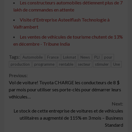
Les constructeurs automobiles détiennent plus de 7
lakh de commandes en attente
Visite d'Entreprise Asteelflash Technologie à
Valframbert
Les ventes de véhicules de tourisme chutent de 13%
en décembre - Tribune India
Tags:
Automobile
France
Lokmat
News
PLI
pour
production
programme
rentable
secteur
stimuler
Une
Continue
Previous:
Vol de voiture! Toyota CHARGE les conducteurs de 8 $
Reading
par mois pour utiliser ses porte-clés pour démarrer leurs
véhicules…
Next:
Le stock de cette entreprise de voitures et de véhicules
utilitaires a augmenté de 115% en 3 mois – Business
Standard