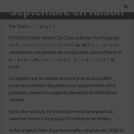
septembre en raison
de pénuries de
Par Dominic Chopping
STOCKHOLM–Volvo Car Corp. a déclaré lundi que les
composants – Mise à
ventes de voitures avaient chuté de 30,2% sur un an en
septembre, une pénurie de composants ayant affecté la
jour – MarketWatch
production, mais cette production a repris à la fin du
mois.
3 min read
Le rapport sur les ventes arrive le jour où la société
pourrait présenter des plans pour une première offre
publique, comme l’a rapporté dimanche le Wall Street
Journal.
Selon des sources, l’introduction en bourse pourrait
valoriser Volvo Cars jusqu’à 25 milliards de dollars.
Volvo a lancé l’idée d’une éventuelle cotation dès 2018 et