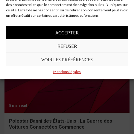
des données telles que le comportement de navigation ou les ID uniques sur
4 min read
ce site. Le fait de ne pas consentir ou de retirer son consentement peut avoir
un effet négatif sur certaines caractéristiques et fonctions.
Un automobiliste de 69 ans se tue en voiture à
Saint-Aubin-Montenoy
ACCEPTER
REFUSER
VOIR LES PRÉFÉRENCES
Mentions légales
5 min read
Polestar Banni des États-Unis : La Guerre des
Voitures Connectées Commence