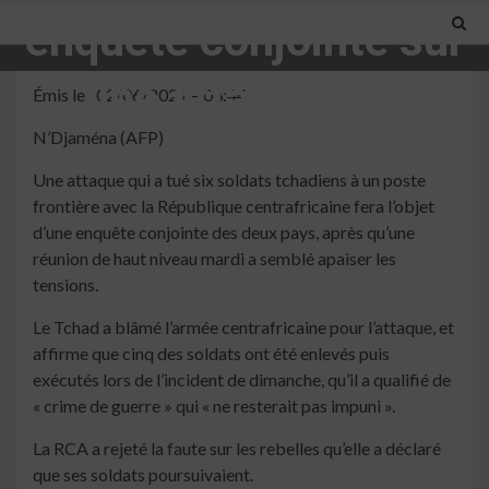
enquête conjointe sur
une attaque à la
Émis le : 02/06/2021 – 03:44
N’Djaména (AFP)
frontière
Une attaque qui a tué six soldats tchadiens à un poste
frontière avec la République centrafricaine fera l’objet
3 min read
d’une enquête conjointe des deux pays, après qu’une
réunion de haut niveau mardi a semblé apaiser les
tensions.
Le Tchad a blâmé l’armée centrafricaine pour l’attaque, et
affirme que cinq des soldats ont été enlevés puis
exécutés lors de l’incident de dimanche, qu’il a qualifié de
« crime de guerre » qui « ne resterait pas impuni ».
La RCA a rejeté la faute sur les rebelles qu’elle a déclaré
que ses soldats poursuivaient.