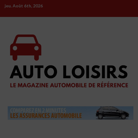
Skip
jeu. Août 6th, 2026
to
content