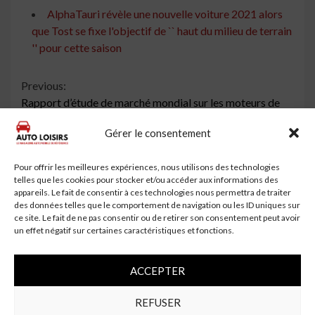
AlphaTauri révèle une nouvelle voiture 2021 alors
que Tost se fixe l'objectif de `` haut du milieu de terrain
'' pour cette saison
Continue
Previous:
Rapport d’étude de marché mondial sur les moteurs de
Reading
moyeu de roue automobile 2021 | Protean Electric,
Gérer le consentement
ELAPHE …
Next:
Pour offrir les meilleures expériences, nous utilisons des technologies
Le PDG improbable de Nissan guide le constructeur
telles que les cookies pour stocker et/ou accéder aux informations des
automobile dans l’ère post-Ghosn
appareils. Le fait de consentir à ces technologies nous permettra de traiter
des données telles que le comportement de navigation ou les ID uniques sur
ce site. Le fait de ne pas consentir ou de retirer son consentement peut avoir
un effet négatif sur certaines caractéristiques et fonctions.
À lire aussi
ACCEPTER
REFUSER