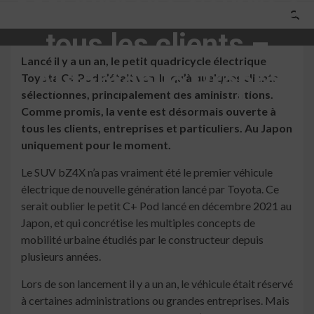
AMI nippone s’ouvre à
tous les clients –
Lancé il y a un an, le petit quadricycle électrique
Automobile Propre
Toyota C+ Pod n’était vendu qu’à quelques clients
sélectionnés, principalement des aministrations.
Comme promis, la vente est désormais ouverte à
2 min read
tous les clients, entreprises et particuliers. Au Japon
uniquement pour le moment.
Le SUV bZ4X n’a pas vraiment été le premier véhicule
électrique de nouvelle génération lancé par Toyota. Ce
serait oublier le petit C+ Pod lancé en décembre 2021 au
Japon, et qui concrétise les multiples concepts de
mobilité urbaine étudiés par le constructeur depuis
plusieurs années.
Lors de son lancement il y a un an, le véhicule était réservé
à certaines administrations ou grandes entreprises. Mais