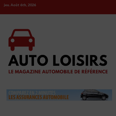
Skip
jeu. Août 6th, 2026
to
content