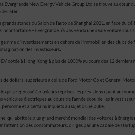
vergrande New Energy Vehicle Group Ltd se trouve au cœur du ce
 de rater.
lus grands stands du Salon de l’auto de Shanghai 2021, en face du
 inconfortable – Evergrande n’a pas vendu une seule voiture sous 
amme d’investissements en dehors de l’immobilier, des clubs de foot
’imagination des investisseurs.
NEV cotée à Hong Kong à plus de 1000% au cours des 12 derniers moi
ds de dollars, supérieure à celle de Ford Motor Co et General Moto
 qui a repoussé à plusieurs reprises les prévisions quant au momen
véhicules électriques au cours de l’année écoulée, les investisseurs
personne et a certains inquiets au sujet d’une bulle.
hine, qui abrite le plus grand marché mondial des voitures à énergie
r l’attention des consommateurs, dirigés par une cabale de startu