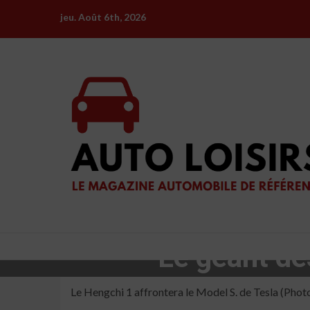
Skip
jeu. Août 6th, 2026
to
content
Le géant de
Le Hengchi 1 affrontera le Model S. de Tesla (Phot