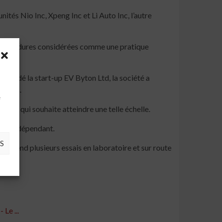
nités Nio Inc, Xpeng Inc et Li Auto Inc, l’autre
de procédures considérées comme une pratique
fondé la start-up EV Byton Ltd, la société a
à
sonnes.
e
rise qui souhaite atteindre une telle échelle.
yste indépendant.
S
comprend plusieurs essais en laboratoire et sur route
Le ...