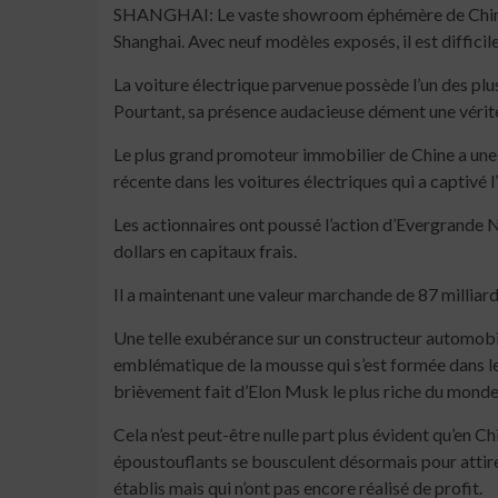
SHANGHAI: Le vaste showroom éphémère de China E
Shanghai. Avec neuf modèles exposés, il est difficile
La voiture électrique parvenue possède l’un des p
Pourtant, sa présence audacieuse dément une vérité
Le plus grand promoteur immobilier de Chine a une g
récente dans les voitures électriques qui a captivé l
Les actionnaires ont poussé l’action d’Evergrande 
dollars en capitaux frais.
Il a maintenant une valeur marchande de 87 milliar
Une telle exubérance sur un constructeur automobile
emblématique de la mousse qui s’est formée dans les 
brièvement fait d’Elon Musk le plus riche du monde. 
Cela n’est peut-être nulle part plus évident qu’en C
époustouflants se bousculent désormais pour attire
établis mais qui n’ont pas encore réalisé de profit.