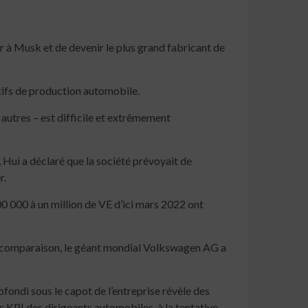
r à Musk et de devenir le plus grand fabricant de
tifs de production automobile.
 autres – est difficile et extrêmement
 Hui a déclaré que la société prévoyait de
r.
0 000 à un million de VE d’ici mars 2022 ont
 de comparaison, le géant mondial Volkswagen AG a
fondi sous le capot de l’entreprise révèle des
es KPI des dirigeants automobiles, à la tentative