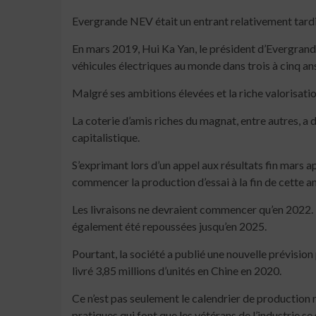
Evergrande NEV était un entrant relativement tardi
En mars 2019, Hui Ka Yan, le président d’Evergrande
véhicules électriques au monde dans trois à cinq an
Malgré ses ambitions élevées et la riche valorisati
La coterie d’amis riches du magnat, entre autres, a 
capitalistique.
S’exprimant lors d’un appel aux résultats fin mars 
commencer la production d’essai à la fin de cette an
Les livraisons ne devraient commencer qu’en 2022. 
également été repoussées jusqu’en 2025.
Pourtant, la société a publié une nouvelle prévisio
livré 3,85 millions d’unités en Chine en 2020.
Ce n’est pas seulement le calendrier de production 
pratiques qui font que les vétérans de l’industrie se