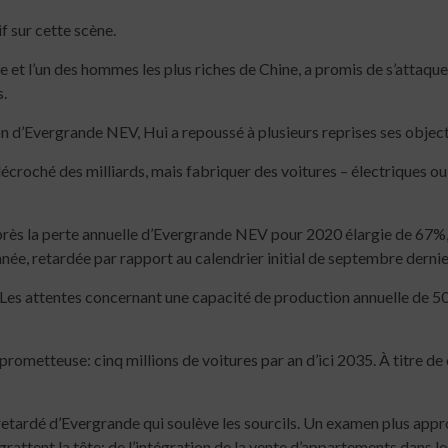
f sur cette scène.
 et l’un des hommes les plus riches de Chine, a promis de s’attaque
s.
on d’Evergrande NEV, Hui a repoussé à plusieurs reprises ses objec
décroché des milliards, mais fabriquer des voitures – électriques ou
après la perte annuelle d’Evergrande NEV pour 2020 élargie de 67%,
née, retardée par rapport au calendrier initial de septembre dernie
Les attentes concernant une capacité de production annuelle de 50
n prometteuse: cinq millions de voitures par an d’ici 2035. À titre
retardé d’Evergrande qui soulève les sourcils. Un examen plus appro
 grattent la tête: de l’intégration de la vente d’appartements dans l