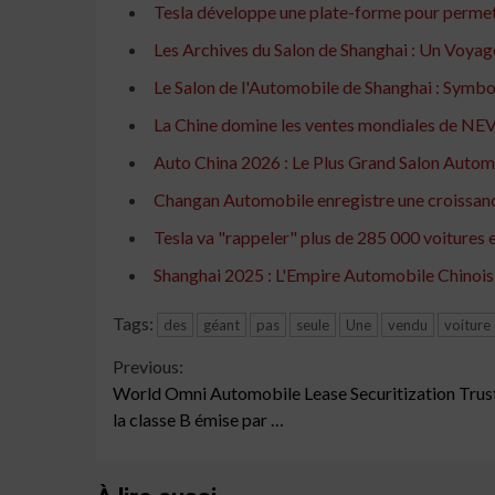
Tesla développe une plate-forme pour permett
Les Archives du Salon de Shanghai : Un Voyage 
Le Salon de l'Automobile de Shanghai : Symb
La Chine domine les ventes mondiales de NEV
Auto China 2026 : Le Plus Grand Salon Auto
Changan Automobile enregistre une croissance
Tesla va "rappeler" plus de 285 000 voitures e
Shanghai 2025 : L'Empire Automobile Chinois
Tags:
des
géant
pas
seule
Une
vendu
voiture
Continue
Previous:
World Omni Automobile Lease Securitization Trus
Reading
la classe B émise par …