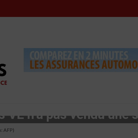
s VE n’a pas vendu une s
o: AFP)
6 min read