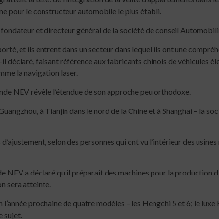
 pour le constructeur automobile le plus établi.
, fondateur et directeur général de la société de conseil Automobili
orté, et ils entrent dans un secteur dans lequel ils ont une compréhen
-il déclaré, faisant référence aux fabricants chinois de véhicules é
omme la navigation laser.
ande NEV révèle l’étendue de son approche peu orthodoxe.
à Guangzhou, à Tianjin dans le nord de la Chine et à Shanghai – la s
d’ajustement, selon des personnes qui ont vu l’intérieur des usines 
NEV a déclaré qu’il préparait des machines pour la production d’es
n sera atteinte.
n l’année prochaine de quatre modèles – les Hengchi 5 et 6; le luxe H
 sujet.