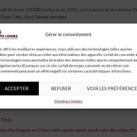
ait de livrer 100000 voitures en 2022, soit à peu près le nombre d’u
États-Unis, livré l’année dernière.
né Evergrande NEV à se tourner vers l’externalisation et le saut 
Gérer le consentement
ssant la situation.
récemment marqué Daniel Kirchert, un ancien cadre de BMW qui a co
r offrir les meilleures expériences, nous utilisons des technologies telles que les
kies pour stocker et/ou accéder aux informations des appareils. Le fait de consentir 
es voitures à des fournisseurs étrangers, ont déclaré certaines per
 technologies nous permettra de traiter des données telles que le comportement d
igation ou les ID uniques sur ce site. Le fait de ne pas consentir ou de retirer son
eption et d’ingénierie est une approche inhabituelle pour une entrep
sentement peut avoir un effet négatif sur certaines caractéristiques et fonctions.
déclaré Zhong Shi, un ancien chef de projet automobile devenu anal
ACCEPTER
REFUSER
VOIR LES PRÉFÉRENCE
le développement, la validation et la vérification des produits, qui 
 difficile de réduire cela à moins de trois ans. »
Mentions légales
 Tesla
s électriques en Chine cette année après avoir raté des objectifs - 