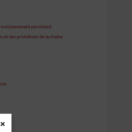
provisionnement persistent
s et des problèmes de la chaîne
uces
es