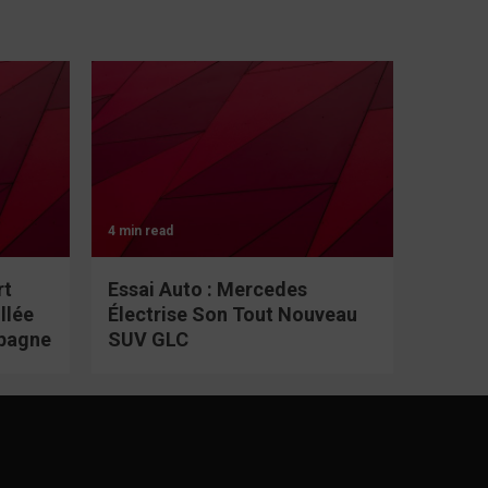
4 min read
rt
Essai Auto : Mercedes
llée
Électrise Son Tout Nouveau
spagne
SUV GLC