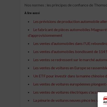
Nos normes : les principes de confiance de Thomso
À lire aussi
Les prévisions de production automobile alle
Le fabricant de pièces automobiles Magna réd
d'approvisionnement
Les ventes d'automobiles dans l'UE rebondiro
Les ventes d'automobiles bondissent de 114 % 
Les ventes se redressent sur le marché automob
Les ventes de voitures en Europe se rassemblen
Un ETF pour investir dans la manne chinoise d
Les ventes de voitures européennes plongent 
Les ventes de voitures électriques s'accélèren
La pénurie de voitures neuves pince les ventes 