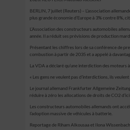
BERLIN, 7 juillet (Reuters) – L’association allemand
plus grande économie d’Europe à 3% contre 8%, cit
L’Association des constructeurs automobiles alleman
année. Il a réduit ses prévisions de production mardi.
Présentant les chiffres lors de sa conférence de pr
combustion à partir de 2035 et a appelé à davantage
La VDA a déclaré qu’une interdiction des moteurs à
« Les gens ne veulent pas d’interdictions, ils veule
Le journal allemand Frankfurter Allgemeine Zeitung
réduire à zéro les allocations de droits de CO2 d’ici 
Les constructeurs automobiles allemands ont accélér
l’adoption massive de véhicules à batterie.
Reportage de Riham Alkousaa et Ilona Wissenbac