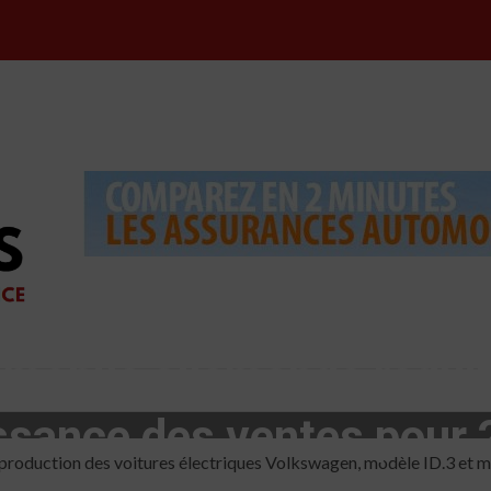
omobile allemande réduit
ssance des ventes pour
e production des voitures électriques Volkswagen, modèle ID.3 et 