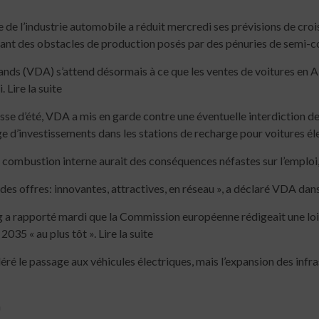
2 min read
e de l’industrie automobile a réduit mercredi ses prévisions de cro
ant des obstacles de production posés par des pénuries de semi-c
ds (VDA) s’attend désormais à ce que les ventes de voitures en All
 Lire la suite
esse d’été, VDA a mis en garde contre une éventuelle interdiction d
 d’investissements dans les stations de recharge pour voitures éle
 combustion interne aurait des conséquences néfastes sur l’emploi,
nt des offres: innovantes, attractives, en réseau », a déclaré VDA d
 a rapporté mardi que la Commission européenne rédigeait une loi,
2035 « au plus tôt ». Lire la suite
é le passage aux véhicules électriques, mais l’expansion des infra
h