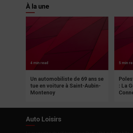
À la une
4 min read
5 min re
Un automobiliste de 69 ans se
Poles
tue en voiture à Saint-Aubin-
: La 
Montenoy
Conn
Auto Loisirs
Le magazine de référence sur l’actualité automobile.