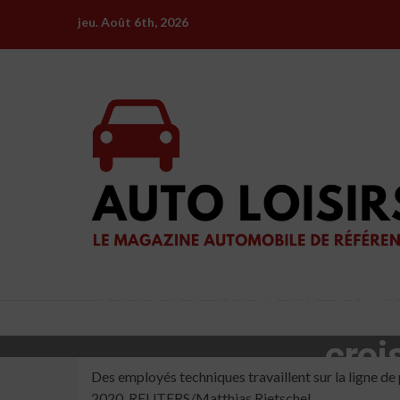
Skip
jeu. Août 6th, 2026
to
content
L’association aut
croi
Des employés techniques travaillent sur la ligne d
2020. REUTERS/Matthias Rietschel