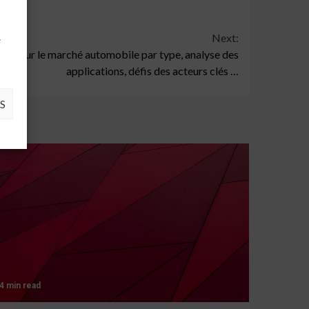
à
Next:
e
ue sur le marché automobile par type, analyse des
applications, défis des acteurs clés …
S
4 min read