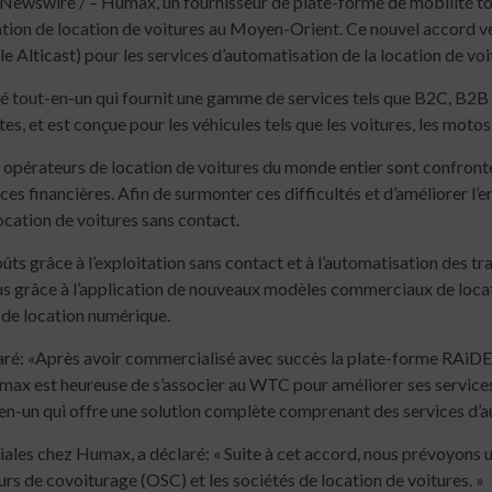
swire / – Humax, un fournisseur de plate-forme de mobilité total
ation de location de voitures au Moyen-Orient. Ce nouvel accord 
e Alticast) pour les services d’automatisation de la location de voi
é tout-en-un qui fournit une gamme de services tels que B2C, B2B 
tes, et est conçue pour les véhicules tels que les voitures, les motos,
 opérateurs de location de voitures du monde entier sont confront
es financières. Afin de surmonter ces difficultés et d’améliorer l’
cation de voitures sans contact.
s grâce à l’exploitation sans contact et à l’automatisation des tr
enus grâce à l’application de nouveaux modèles commerciaux de locatio
 de location numérique.
laré: «Après avoir commercialisé avec succès la plate-forme RAiDEA
umax est heureuse de s’associer au WTC pour améliorer ses services
n-un qui offre une solution complète comprenant des services d’au
iales chez Humax, a déclaré: « Suite à cet accord, nous prévoyons 
s de covoiturage (OSC) et les sociétés de location de voitures. »