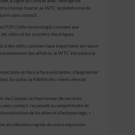
e, a signé un contrat avec l’entreprise
verra Humax fournir au WTC la plateforme de
tures sans contact.
et P2P. Cette technologie convient aux
 les vélos et les scooters électriques.
és à des défis commerciaux importants en raison
environnement des affaires, le WTC introduira la
ansactions en face à face existantes, d’augmenter
n. En outre, la fidélité des clients devrait
 via Carplat, un fournisseur de services
 sans contact. reconnaît la compétitivité de
tomatisation de location et d’autopartage. «
une accélération rapide de notre expansion