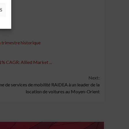
S
n trimestre historique
,1% CAGR: Allied Market ...
Next:
e de services de mobilité RAiDEA à un leader de la
location de voitures au Moyen-Orient