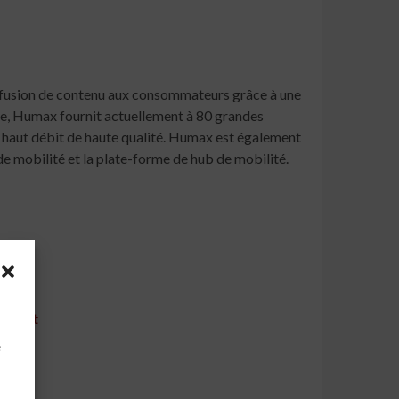
iffusion de contenu aux consommateurs grâce à une
nde, Humax fournit actuellement à 80 grandes
s haut débit de haute qualité. Humax est également
de mobilité et la plate-forme de hub de mobilité.
-Orient
à
e