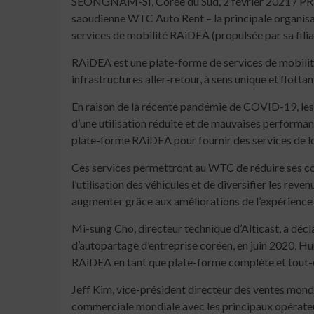
SEONGNAM-SI, Corée du Sud, 2 février 2021 / PRNew
saoudienne WTC Auto Rent – la principale organis
services de mobilité RAiDEA (propulsée par sa filial
RAiDEA est une plate-forme de services de mobilit
infrastructures aller-retour, à sens unique et flottan
En raison de la récente pandémie de COVID-19, les
d’une utilisation réduite et de mauvaises performanc
plate-forme RAiDEA pour fournir des services de lo
Ces services permettront au WTC de réduire ses coût
l’utilisation des véhicules et de diversifier les rev
augmenter grâce aux améliorations de l’expérience
Mi-sung Cho, directeur technique d’Alticast, a déc
d’autopartage d’entreprise coréen, en juin 2020, H
RAiDEA en tant que plate-forme complète et tout-e
Jeff Kim, vice-président directeur des ventes mond
commerciale mondiale avec les principaux opérateur