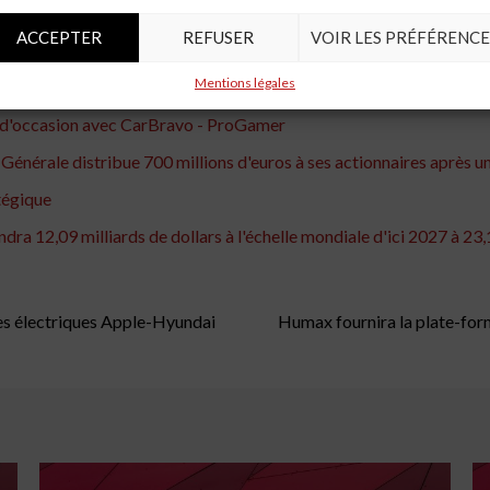
oiture électrique, l'EV6
ACCEPTER
REFUSER
VOIR LES PRÉFÉRENCE
rogramme de crédit basé sur l'IA de Scinaptic ...
Mentions légales
ion de l'achat de voitures
e d'occasion avec CarBravo - ProGamer
é Générale distribue 700 millions d'euros à ses actionnaires après u
tégique
ra 12,09 milliards de dollars à l'échelle mondiale d'ici 2027 à 23
res électriques Apple-Hyundai
Humax fournira la plate-form