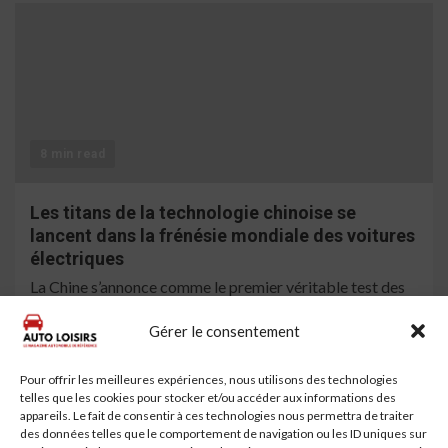
8 min read
Les titans de la technologie chinoise se
lancent dans la frénésie mondiale des voitures
électriques
La Chine s’annonce comme le premier véritable test des
ambitions de Big Tech dans le monde de la construction
Gérer le consentement
automobile, avec des géants de Huawei...
Lire la suite
Pour offrir les meilleures expériences, nous utilisons des technologies
telles que les cookies pour stocker et/ou accéder aux informations des
À la une
appareils. Le fait de consentir à ces technologies nous permettra de traiter
des données telles que le comportement de navigation ou les ID uniques sur