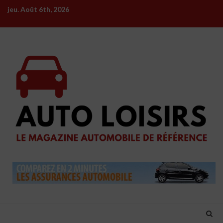
Skip
jeu. Août 6th, 2026
to
content