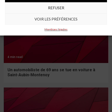
REFUSER
VOIR LES PRÉFÉRENCES
Mentions légales
4 min read
Un automobiliste de 69 ans se tue en voiture à
Saint-Aubin-Montenoy