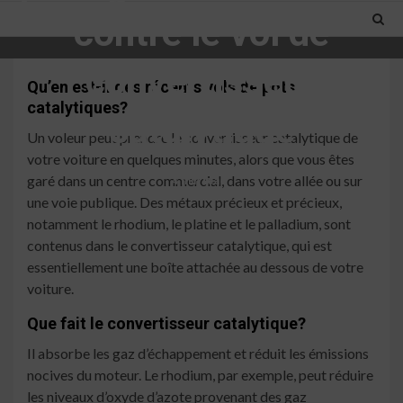
contre le vol de
convertisseur
Qu’en est-il des récents vols de pots
catalytiques?
catalytique
Un voleur peut prendre le convertisseur catalytique de
votre voiture en quelques minutes, alors que vous êtes
garé dans un centre commercial, dans votre allée ou sur
4 min read
une voie publique. Des métaux précieux et précieux,
notamment le rhodium, le platine et le palladium, sont
contenus dans le convertisseur catalytique, qui est
essentiellement une boîte attachée au dessous de votre
voiture.
Que fait le convertisseur catalytique?
Il absorbe les gaz d’échappement et réduit les émissions
nocives du moteur. Le rhodium, par exemple, peut réduire
les niveaux d’oxyde d’azote provenant des gaz