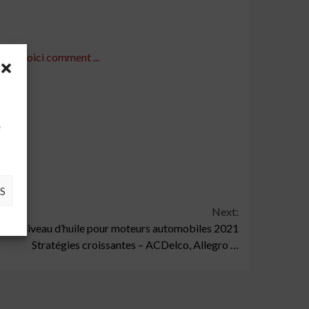
le - voici comment ...
à
e
S
Next:
s de niveau d’huile pour moteurs automobiles 2021
Stratégies croissantes – ACDelco, Allegro …