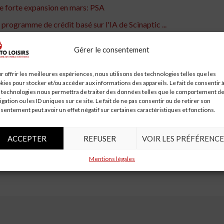
e forte expansion en mars: PSA
rogramme de crédit basé sur l'IA de Scinaptic ...
es points spéciaux lorsqu'ils vous approuvent pour un prêt automobi
Gérer le consentement
 Green commence le 24 janvier | Conseil municipal d'Oxford
r offrir les meilleures expériences, nous utilisons des technologies telles que les
ur plus haut niveau en 5 ans au Gujarat
kies pour stocker et/ou accéder aux informations des appareils. Le fait de consentir 
s crédit?
 technologies nous permettra de traiter des données telles que le comportement d
igation ou les ID uniques sur ce site. Le fait de ne pas consentir ou de retirer son
en 8MFY21
sentement peut avoir un effet négatif sur certaines caractéristiques et fonctions.
cien colporteur de voitures choisit un procès devant un juge
ACCEPTER
REFUSER
VOIR LES PRÉFÉRENCE
Mentions légales
oyés et de leurs familles
Marché mondial des capteur