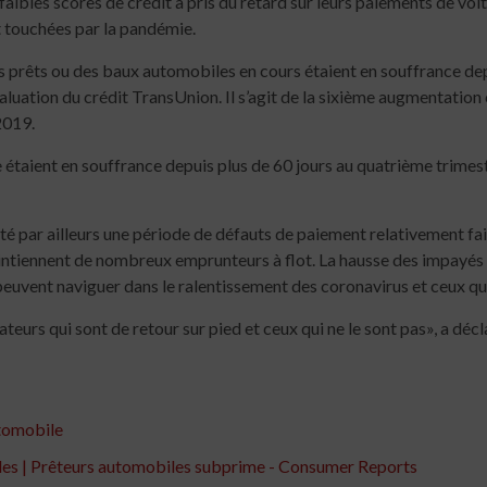
ibles scores de crédit a pris du retard sur leurs paiements de voitu
 touchées par la pandémie.
rêts ou des baux automobiles en cours étaient en souffrance depui
aluation du crédit TransUnion. Il s’agit de la sixième augmentation 
2019.
ient en souffrance depuis plus de 60 jours au quatrième trimestre,
 par ailleurs une période de défauts de paiement relativement fai
intiennent de nombreux emprunteurs à flot. La hausse des impayé
euvent naviguer dans le ralentissement des coronavirus et ceux qui
urs qui sont de retour sur pied et ceux qui ne le sont pas», a décl
tomobile
les | Prêteurs automobiles subprime - Consumer Reports