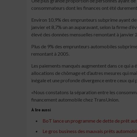
Une plus grande proportion de personnes ayant de fa
consommateurs dont les finances ont été durement
Environ 10,9% des emprunteurs subprime ayant des p
janvier et 8,7% un an auparavant, selon la firme d’év
élevé des données mensuelles remontant à janvier 
Plus de 9% des emprunteurs automobiles subprime éta
remontant à 2005.
Les paiements manqués augmentent dans ce qui a été
allocations de chômage et d’autres mesures qui ma
inégale et une profonde divergence entre ceux qui p
«Nous constatons la séparation entre les consommate
financement automobile chez TransUnion.
À lire aussi
BoT lance un programme de dette de prêt au
Le gros business des mauvais prêts automobi