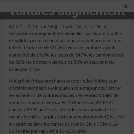
voitures augmentent
de 20% en 8MFY21
KARACHI: Les ventes globales d’automobiles, à
l’exception du segment des véhicules lourds, ont montré
de solides performances au cours des huit premiers mois
4 min read
(juillet-février) de FY21, les ventes de voitures ayant
augmenté de 19,6%, les jeeps de 143%, les camionnettes
de 32%, les tracteurs de plus de 50% et deux et trois
roues par 17 pc.
Malgré de fréquentes hausses de prix, les faibles taux
d’intérêt semblent avoir joué un rôle majeur pour attirer
les acheteurs de voitures neuves. Les ventes totales de
voitures se sont élevées à 95 139 unités en 8MFY21
contre 79 534 unités à la période correspondante de
l’année dernière. La plus forte augmentation de 52% a été
enregistrée dans les ventes de Honda Civic / City à 16
213 unités par rapport à 10 662 unités.