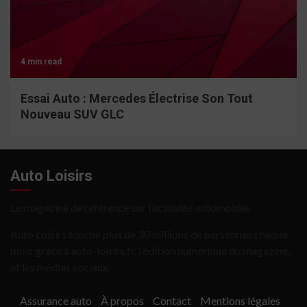
4 min read
Essai Auto : Mercedes Électrise Son Tout
Nouveau SUV GLC
Auto Loisirs
Le magazine de référence sur l’actualité automobile.
Auto Loisirs touche plus de 30 millions de personnes chaque
mois grâce à auto-loisirs.fr, l’édition numérique du magazine,
et les médias sociaux.
Assurance auto
À propos
Contact
Mentions légales