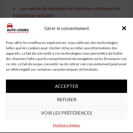
Les ventes de véhicules de tourisme continuent de
s'améliorer en juillet
Chute des ventes au détail d'automobiles en
Gérer le consentement
décembre, baisse de 11% des véhicules de tourisme -
DNA India
Pour offrir les meilleures expériences, nous utilisons des technologies
telles que les cookies pour stocker et/ou accéder aux informations des
Les ventes de véhicules de tourisme au troisième
appareils. Le fait de consentir à ces technologies nous permettra de traiter
trimestre sont au plus bas en 5 ans dans un contexte de
des données telles que le comportement de navigation ou les ID uniques sur
pénurie de puces - Fortune India
ce site. Le fait de ne pas consentir ou de retirer son consentement peut avoir
un effet négatif sur certaines caractéristiques et fonctions.
Les ventes de véhicules de tourisme chutent de 13%
en décembre - Tribune India
ACCEPTER
Tags:
8MFY21
augmentent
les
ventes
voitures
REFUSER
Continue
Previous:
VOIR LES PRÉFÉRENCES
L’étude du marché mondial du film d’emballage
Reading
automobile se concentre sur les principales entreprises
Mentions légales
et les principaux moteurs