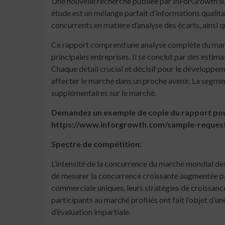
Une nouvelle recherche publiée par InForGrowth sur
étude est un mélange parfait d’informations qualita
concurrents en matière d’analyse des écarts, ainsi 
Ce rapport comprend une analyse complète du marché
principales entreprises. Il se conclut par des est
Chaque détail crucial et décisif pour le développem
affecter le marché dans un proche avenir. La segm
supplémentaires sur le marché.
Demandez un exemple de copie du rapport pour 
https://www.inforgrowth.com/sample-reques
Spectre de compétition:
L’intensité de la concurrence du marché mondial des
de mesurer la concurrence croissante augmentée par
commerciale uniques, leurs stratégies de croissance 
participants au marché profilés ont fait l’objet d’u
d’évaluation impartiale.