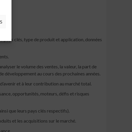
S
/ pays clés, type de produit et application, données
ents.
alyser le volume des ventes, la valeur, la part de
ns de développement au cours des prochaines années.
’avenir et à leur contribution au marché total.
sance, opportunités, moteurs, défis et risques
si que leurs pays clés respectifs).
uits et les acquisitions sur le marché.
sance.