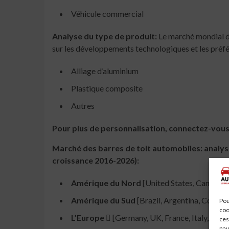
Véhicule commercial
Analyse du type de produit:
Le marché mondial d
sur les développements technologiques et les pré
Alliage d’aluminium
Plastique composite
Autres
Pour plus de personnalisation, connectez-vo
Marché des barres de toit automobiles: analy
croissance 2016-2026):
Amérique du Nord
[United States, Canada,
Amérique du Sud
[Brazil, Argentina, Columbi
Pou
coo
L’Europe 
[Germany, UK, France, Italy, Russi
ces
nav