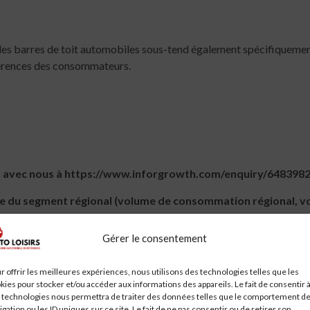
es barres de toit automobiles sous-tend également spécifiquement
férences des consommateurs.
us avec nous à https://www.inforgrowth.com/enquiry/64839
se du segment régional (volume de consommation régional, 
Gérer le consentement
 Mexico]
a, Chile, Peru]
r offrir les meilleures expériences, nous utilisons des technologies telles que les
kies pour stocker et/ou accéder aux informations des appareils. Le fait de consentir 
a, Spain, Netherlands, Turkey, Switzerland]
 technologies nous permettra de traiter des données telles que le comportement d
igation ou les ID uniques sur ce site. Le fait de ne pas consentir ou de retirer son