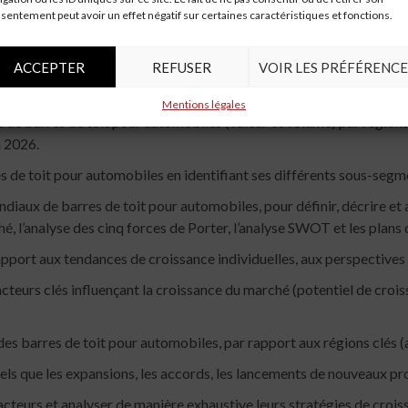
a, South Africa]
sentement peut avoir un effet négatif sur certaines caractéristiques et fonctions.
 Japan, Korea, Western Asia]
ACCEPTER
REFUSER
VOIR LES PRÉFÉRENCE
oit automobiles:
Mentions légales
de barres de toit pour automobiles (valeur et volume) par régions 
n 2026.
 de toit pour automobiles en identifiant ses différents sous-segm
diaux de barres de toit pour automobiles, pour définir, décrire et an
hé, l’analyse des cinq forces de Porter, l’analyse SWOT et les pla
pport aux tendances de croissance individuelles, aux perspectives d
acteurs clés influençant la croissance du marché (potentiel de crois
 barres de toit pour automobiles, par rapport aux régions clés (ain
ls que les expansions, les accords, les lancements de nouveaux prod
acteurs et analyser de manière exhaustive leurs stratégies de crois