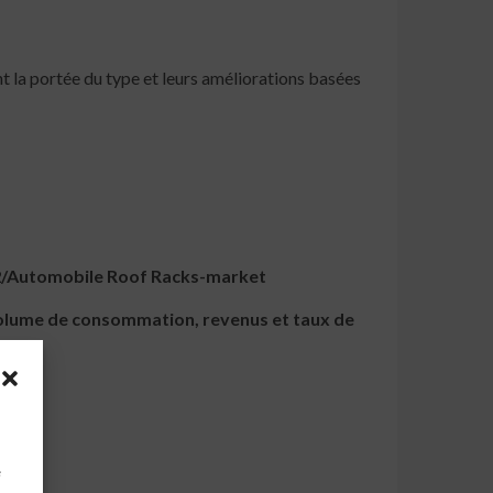
 la portée du type et leurs améliorations basées
82/Automobile Roof Racks-market
volume de consommation, revenus et taux de
à
e