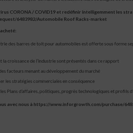
irus CORONA / COVID19 et redéfinir intelligemment les stra
equest/6483982/Automobile Roof Racks-market
 acheté:
trie des barres de toit pour automobiles est offerte sous forme s
nt la croissance de l’industrie sont présentés dans ce rapport
t des facteurs menant au développement du marché
fier les stratégies commerciales en conséquence
 Plans d’affaires, politiques, progrès technologiques et profils d’
vous avec nous à https://www.inforgrowth.com/purchase/6