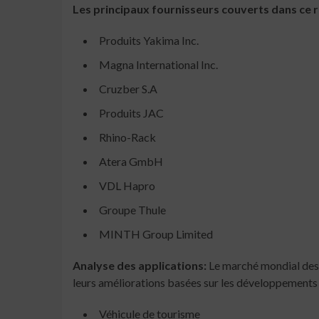
Les principaux fournisseurs couverts dans ce 
Produits Yakima Inc.
Magna International Inc.
Cruzber S.A
Produits JAC
Rhino-Rack
Atera GmbH
VDL Hapro
Groupe Thule
MINTH Group Limited
Analyse des applications:
Le marché mondial des b
leurs améliorations basées sur les développements
Véhicule de tourisme