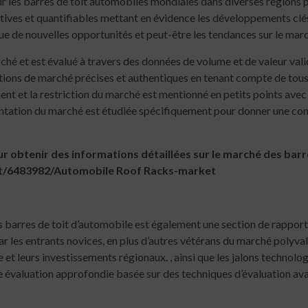
 les barres de toit automobiles mondiales dans diverses régions 
tives et quantifiables mettant en évidence les développements clés 
que de nouvelles opportunités et peut-être les tendances sur le mar
 et est évalué à travers des données de volume et de valeur valid
imations de marché précises et authentiques en tenant compte de tou
ent et la restriction du marché est mentionné en petits points avec
entation du marché est étudiée spécifiquement pour donner une co
obtenir des informations détaillées sur le marché des barre
t/6483982/Automobile Roof Racks-market
 barres de toit d’automobile est également une section de rapport 
 les entrants novices, en plus d’autres vétérans du marché polyval
et leurs investissements régionaux. , ainsi que les jalons technologi
ne évaluation approfondie basée sur des techniques d’évaluation ava