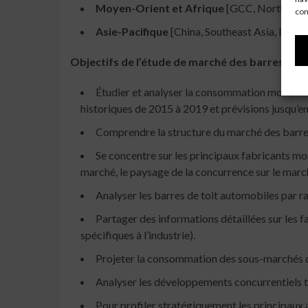
Moyen-Orient et Afrique
[GCC, North Afric
con
Asie-Pacifique
[China, Southeast Asia, India,
Objectifs de l’étude de marché des barres de t
Étudier et analyser la consommation mondiale 
historiques de 2015 à 2019 et prévisions jusqu’e
Comprendre la structure du marché des barres
Se concentre sur les principaux fabricants mon
marché, le paysage de la concurrence sur le marc
Analyser les barres de toit automobiles par ra
Partager des informations détaillées sur les f
spécifiques à l’industrie).
Projeter la consommation des sous-marchés des
Analyser les développements concurrentiels te
Pour profiler stratégiquement les principaux 