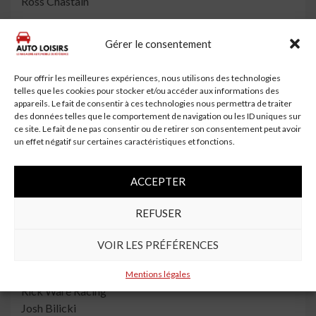
Ross Chastain
43
Gérer le consentement
Richard Petty Motorsports
Erik Jones
Pour offrir les meilleures expériences, nous utilisons des technologies
47
telles que les cookies pour stocker et/ou accéder aux informations des
appareils. Le fait de consentir à ces technologies nous permettra de traiter
JTG Daugherty Racing
des données telles que le comportement de navigation ou les ID uniques sur
Ricky Stenhouse Jr.
ce site. Le fait de ne pas consentir ou de retirer son consentement peut avoir
un effet négatif sur certaines caractéristiques et fonctions.
48
Hendrick Motorsports
ACCEPTER
Alex Bowman
51
REFUSER
Petty Ware Racing
VOIR LES PRÉFÉRENCES
Garrett Smithley
52
Mentions légales
Rick Ware Racing
Josh Bilicki