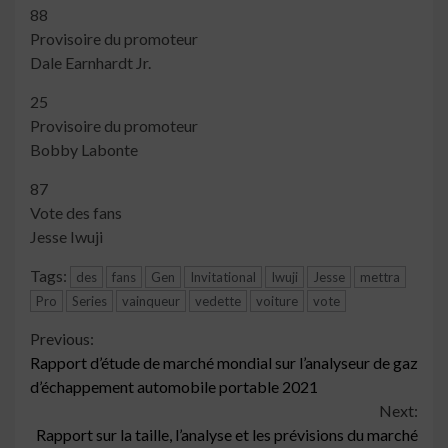
88
Provisoire du promoteur
Dale Earnhardt Jr.
25
Provisoire du promoteur
Bobby Labonte
87
Vote des fans
Jesse Iwuji
Tags:
des
fans
Gen
Invitational
Iwuji
Jesse
mettra
Pro
Series
vainqueur
vedette
voiture
vote
Continue
Previous:
Rapport d’étude de marché mondial sur l’analyseur de gaz
Reading
d’échappement automobile portable 2021
Next:
Rapport sur la taille, l’analyse et les prévisions du marché