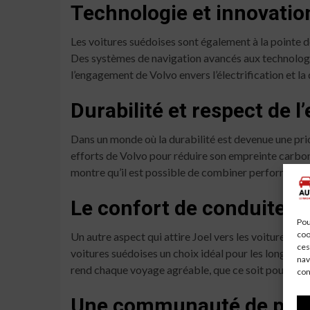
Technologie et innovatio
Les voitures suédoises sont également à la pointe d
Des systèmes de navigation avancés aux technologie
l’engagement de Volvo envers l’électrification et la
Durabilité et respect de 
Dans un monde où la durabilité est devenue une pri
efforts de Volvo pour réduire son empreinte carb
montre qu’il est possible de combiner performance et
Le confort de conduite
Pou
coo
Un autre aspect qui attire Joel vers les voitures sué
ces
voitures suédoises un choix idéal pour les longs traj
nav
rend chaque voyage agréable, que ce soit pour un t
con
Une communauté de pas