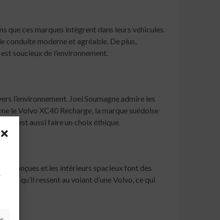
ns que ces marques intègrent dans leurs véhicules.
de conduite moderne et agréable. De plus,
i est soucieux de l’environnement.
nvers l’environnement. Joel Soumagne admire les
mme le Volvo XC40 Recharge, la marque suédoise
e, c’est aussi faire un choix éthique.
à
bien conçues et les intérieurs spacieux font des
e
nfort qu’il ressent au volant d’une Volvo, ce qui