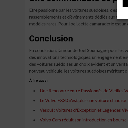
Être passionné par les voitures suédoises, c’est a
rassemblements et d’événements dédiés aux voitures
modèles rares. Pour Joel, cette camaraderie est un 
Conclusion
En conclusion, l’amour de Joel Soumagne pour les vo
des innovations technologiques, un engagement enve
des voitures suédoises un choix évident et un vérit
nouveau véhicule, les voitures suédoises méritent d
À lire aussi
Une Rencontre entre Passionnés de Vieilles Vo
Le Volvo EX30 n'est plus une voiture chinoise
Vesoul : Voitures d'Exception et Légendes Vi
Volvo Cars réduit son introduction en bourse a