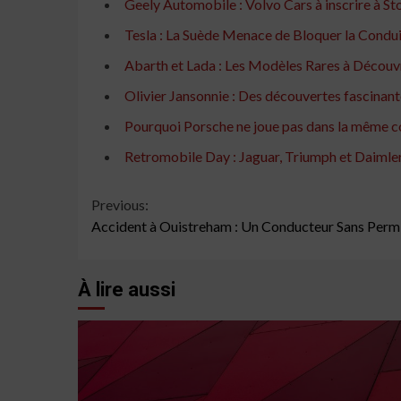
Geely Automobile : Volvo Cars à inscrire à St
Tesla : La Suède Menace de Bloquer la Condu
Abarth et Lada : Les Modèles Rares à Découv
Olivier Jansonnie : Des découvertes fascinant
Pourquoi Porsche ne joue pas dans la même co
Retromobile Day : Jaguar, Triumph et Daimler
Continue
Previous:
Accident à Ouistreham : Un Conducteur Sans Permi
Reading
À lire aussi