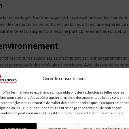
n
e la technologie. Joel Soumagne est impressionné par les innovatio
s de connectivité, les voitures suédoises offrent une expérience 
 durabilité est un aspect qui résonne particulièrement avec Joel, qu
l’environnement
orité, les voitures suédoises se distinguent par leur engagement e
one et promouvoir des véhicules électriques. Avec des modèles co
 respect de l’environnement. Pour Joel, choisir une voiture suédois
Gérer le consentement
r offrir les meilleures expériences, nous utilisons des technologies telles que les
kies pour stocker et/ou accéder aux informations des appareils. Le fait de consentir 
doises est le confort de conduite qu’elles offrent. Les suspensions 
 technologies nous permettra de traiter des données telles que le comportement d
ets. Joel apprécie particulièrement la sensation de sécurité et de co
igation ou les ID uniques sur ce site. Le fait de ne pas consentir ou de retirer son
rajet quotidien ou une escapade le week-end.
sentement peut avoir un effet négatif sur certaines caractéristiques et fonctions.
sionnés