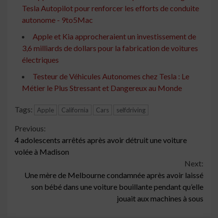
Tesla Autopilot pour renforcer les efforts de conduite
autonome - 9to5Mac
Apple et Kia approcheraient un investissement de
3,6 milliards de dollars pour la fabrication de voitures
électriques
Testeur de Véhicules Autonomes chez Tesla : Le
Métier le Plus Stressant et Dangereux au Monde
Tags:
Apple
California
Cars
selfdriving
Continue
Previous:
4 adolescents arrêtés après avoir détruit une voiture
Reading
volée à Madison
Next:
Une mère de Melbourne condamnée après avoir laissé
son bébé dans une voiture bouillante pendant qu’elle
jouait aux machines à sous