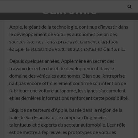
Californie
Apple, le géant de la technologie, continue d’investir dans
Apple continue d'élargir son équipe de testeurs
le développement de voitures autonomes. Selon des
de voitures autonomes en Californie, suscitant
sources internes, l’entreprise a récemment élargi son
des spéculations sur un projet concret à venir.
équipe de testeurs de voitures autonomes en Californie.
Les essais sur route permettent à Apple de
Depuis quelques années, Apple mène en secret des
perfectionner son système de conduite
travaux de recherche et de développement dans le
autonome.
domaine des véhicules autonomes. Bien que l’entreprise
3 min read
n’ait pas encore officiellement confirmé son intention de
fabriquer une voiture autonome, les signes s’accumulent
et les dernières informations renforcent cette possibilité.
L’équipe de testeurs d’Apple, basée dans la région de la
baie de San Francisco, se compose d’ingénieurs
talentueux et d’experts du secteur automobile. Leur rôle
est de mettre à l’épreuve les prototypes de voitures