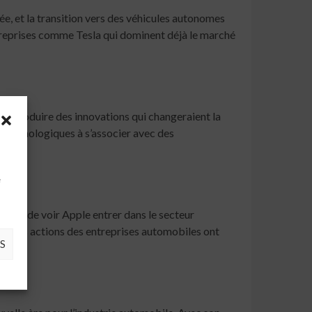
ée, et la transition vers des véhicules autonomes
treprises comme Tesla qui dominent déjà le marché
t introduire des innovations qui changeraient la
s technologiques à s’associer avec des
à
e
’idée de voir Apple entrer dans le secteur
lis. Les actions des entreprises automobiles ont
S