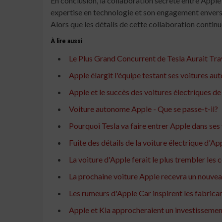
En conclusion, la collaboration secrète entre Apple
expertise en technologie et son engagement envers l
Alors que les détails de cette collaboration continu
À lire aussi
Le Plus Grand Concurrent de Tesla Aurait Trav
Apple élargit l'équipe testant ses voitures au
Apple et le succès des voitures électriques d
Voiture autonome Apple - Que se passe-t-il?
Pourquoi Tesla va faire entrer Apple dans ses
Fuite des détails de la voiture électrique d'A
La voiture d'Apple ferait le plus trembler le
La prochaine voiture Apple recevra un nouvea
Les rumeurs d'Apple Car inspirent les fabric
Apple et Kia approcheraient un investissement 