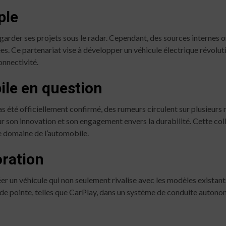
ple
garder ses projets sous le radar. Cependant, des sources internes on
s. Ce partenariat vise à développer un véhicule électrique révolut
onnectivité.
ile en question
as été officiellement confirmé, des rumeurs circulent sur plusieurs
ur son innovation et son engagement envers la durabilité. Cette co
e domaine de l’automobile.
oration
réer un véhicule qui non seulement rivalise avec les modèles existant
de pointe, telles que CarPlay, dans un système de conduite autonome