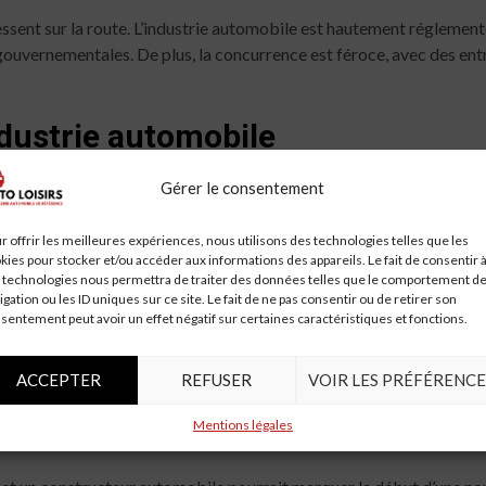
essent sur la route. L’industrie automobile est hautement réglement
gouvernementales. De plus, la concurrence est féroce, avec des en
ndustrie automobile
des répercussions majeures sur l’industrie automobile. Apple pourrai
Gérer le consentement
on d’un véhicule. De plus, cela pourrait inciter d’autres entreprise
 paradigme dans le secteur.
r offrir les meilleures expériences, nous utilisons des technologies telles que les
kies pour stocker et/ou accéder aux informations des appareils. Le fait de consentir 
 technologies nous permettra de traiter des données telles que le comportement d
igation ou les ID uniques sur ce site. Le fait de ne pas consentir ou de retirer son
sentement peut avoir un effet négatif sur certaines caractéristiques et fonctions.
tion ont été mitigées. Certains investisseurs sont enthousiastes à l
uant à la capacité de l’entreprise à rivaliser avec des acteurs étab
ACCEPTER
REFUSER
VOIR LES PRÉFÉRENCE
rant cette alliance.
Mentions légales