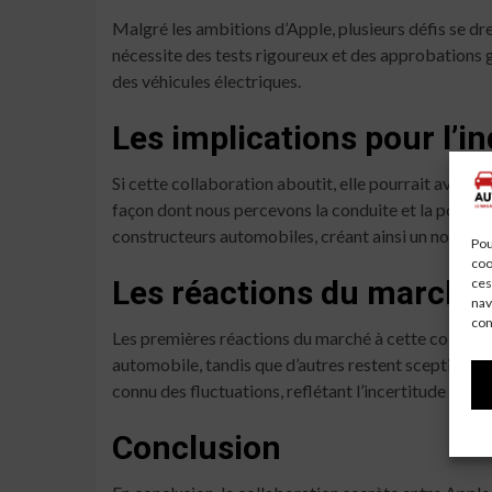
Malgré les ambitions d’Apple, plusieurs défis se dr
nécessite des tests rigoureux et des approbations 
des véhicules électriques.
Les implications pour l’i
Si cette collaboration aboutit, elle pourrait avoir 
façon dont nous percevons la conduite et la possessi
constructeurs automobiles, créant ainsi un nouveau
Pou
coo
Les réactions du marché
ces
nav
con
Les premières réactions du marché à cette collabora
automobile, tandis que d’autres restent sceptiques q
connu des fluctuations, reflétant l’incertitude entou
Conclusion