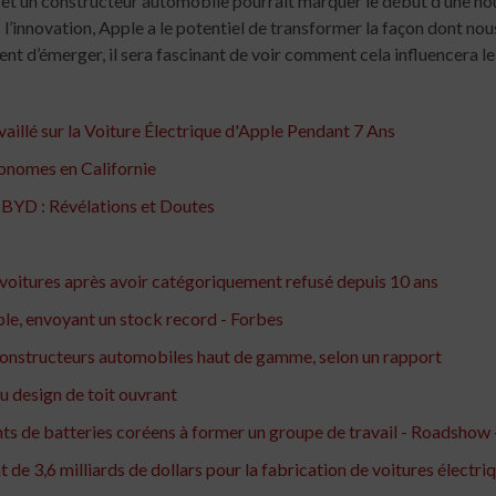
 et un constructeur automobile pourrait marquer le début d’une nou
’innovation, Apple a le potentiel de transformer la façon dont nou
ent d’émerger, il sera fascinant de voir comment cela influencera le
aillé sur la Voiture Électrique d'Apple Pendant 7 Ans
tonomes en Californie
e BYD : Révélations et Doutes
 voitures après avoir catégoriquement refusé depuis 10 ans
pple, envoyant un stock record - Forbes
s constructeurs automobiles haut de gamme, selon un rapport
u design de toit ouvrant
ants de batteries coréens à former un groupe de travail - Roadsho
de 3,6 milliards de dollars pour la fabrication de voitures électri