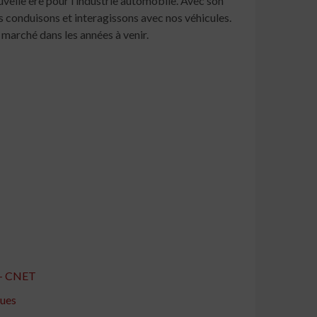
velle ère pour l’industrie automobile. Avec son
s conduisons et interagissons avec nos véhicules.
 marché dans les années à venir.
w - CNET
ques