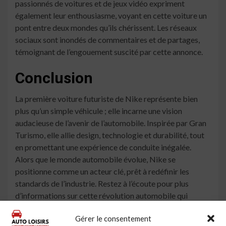
passionnés de voitures et de jeux vidéo expriment
également leur enthousiasme, voyant en cette voiture un
pont entre deux mondes qu’ils chérissent. Les réseaux
sociaux sont inondés de commentaires et de partages,
témoignant de l’engouement suscité par cette annonce.
Conclusion
La première voiture futuriste de Nike représente bien
plus qu’un simple véhicule ; elle incarne une vision
audacieuse de l’avenir de l’automobile. Inspirée par Gran
Turismo, elle allie design, technologie et durabilité, tout
en promettant une expérience de conduite inégalée.
Alors que le monde automobile évolue, Nike se
positionne comme un acteur clé, prêt à redéfinir les
standards de l’industrie. Restez à l’écoute pour plus
d’informations sur cette révolution automobile qui
pourrait bien changer la donne.
Gérer le consentement
À lire aussi