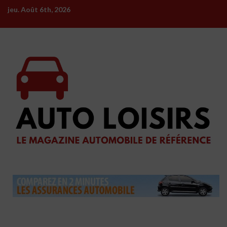
Skip
jeu. Août 6th, 2026
to
content