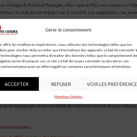
sur l’image du football français. Alors que le PSG est souvent crit
 entoure le club et son impact sur la société. Les supporters, les jo
déraper.
Gérer le consentement
 le Sport
r offrir les meilleures expériences, nous utilisons des technologies telles que les
tives est un sujet délicat. D’un côté, leur présence peut encourager 
kies pour stocker et/ou accéder aux informations des appareils. Le fait de consentir 
influencer l’image de la politique et créer des attentes irréalistes
 technologies nous permettra de traiter des données telles que le comportement d
igation ou les ID uniques sur ce site. Le fait de ne pas consentir ou de retirer son
dans des moments de célébration.
sentement peut avoir un effet négatif sur certaines caractéristiques et fonctions.
ACCEPTER
REFUSER
VOIR LES PRÉFÉRENCE
ires, non seulement pour le match lui-même, mais aussi pour les év
Mentions légales
 des discussions sur le lien entre le sport et la politique. Alors qu
s qu’un simple jeu ; c’est un reflet de notre société et de nos valeurs.
ortement puéril