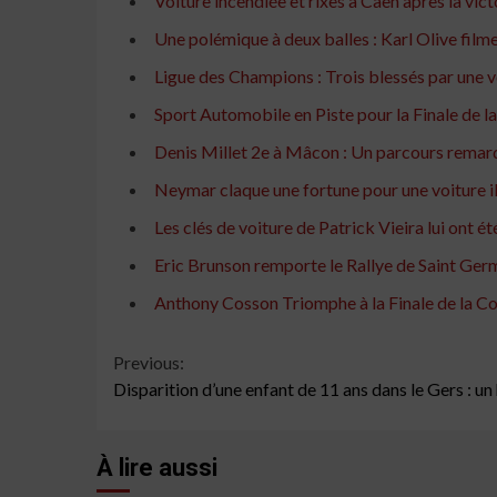
Voiture incendiée et rixes à Caen après la vi
Une polémique à deux balles : Karl Olive filme
Ligue des Champions : Trois blessés par une vo
Sport Automobile en Piste pour la Finale de l
Denis Millet 2e à Mâcon : Un parcours remarq
Neymar claque une fortune pour une voiture i
Les clés de voiture de Patrick Vieira lui ont ét
Eric Brunson remporte le Rallye de Saint Ge
Anthony Cosson Triomphe à la Finale de la Co
Continue
Previous:
Disparition d’une enfant de 11 ans dans le Gers : 
Reading
À lire aussi