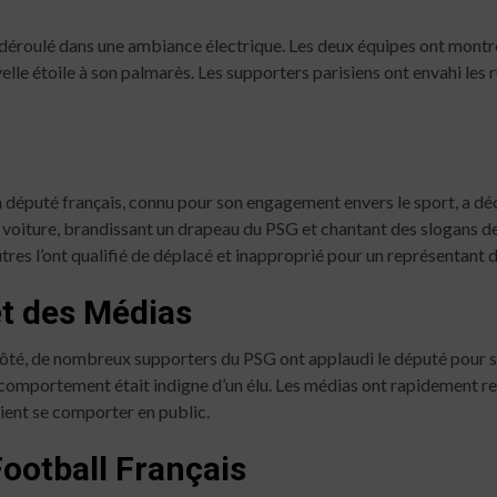
 déroulé dans une ambiance électrique. Les deux équipes ont montré
lle étoile à son palmarès. Les supporters parisiens ont envahi les r
un député français, connu pour son engagement envers le sport, a déc
e voiture, brandissant un drapeau du PSG et chantant des slogans de 
res l’ont qualifié de déplacé et inapproprié pour un représentant d
et des Médias
 côté, de nombreux supporters du PSG ont applaudi le député pour s
 comportement était indigne d’un élu. Les médias ont rapidement rela
aient se comporter en public.
Football Français