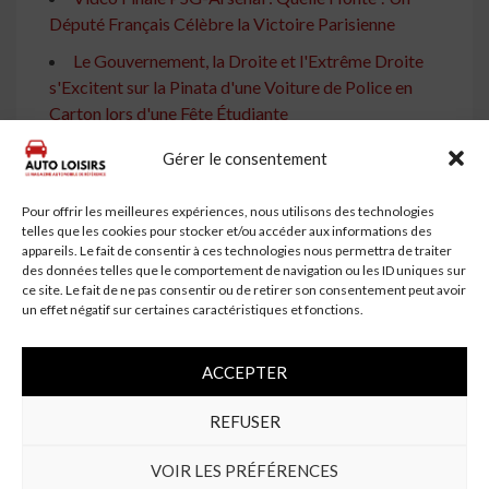
Député Français Célèbre la Victoire Parisienne
Le Gouvernement, la Droite et l'Extrême Droite
s'Excitent sur la Pinata d'une Voiture de Police en
Carton lors d'une Fête Étudiante
Colombie : Un élu se filme dans une voiture criblée
Gérer le consentement
de balles et affirme avoir échappé à une tentative
d'assassinat
Pour offrir les meilleures expériences, nous utilisons des technologies
telles que les cookies pour stocker et/ou accéder aux informations des
Gérald Darmanin : Trois voitures, douze gardes du
appareils. Le fait de consentir à ces technologies nous permettra de traiter
corps, pourquoi cette protection ?
des données telles que le comportement de navigation ou les ID uniques sur
ce site. Le fait de ne pas consentir ou de retirer son consentement peut avoir
Mercedes fête de manière grandiose les 140 ans de
un effet négatif sur certaines caractéristiques et fonctions.
la toute première automobile
Un Député à Lyon Utilise sa Carte de Député pour
ACCEPTER
Échapper à une Verbalisation
REFUSER
Accident causé par un gyrophare : un député et son
chauffeur condamnés
VOIR LES PRÉFÉRENCES