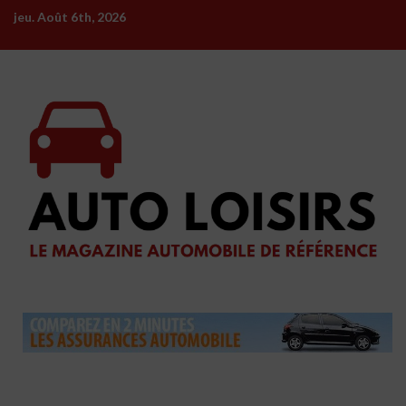
Skip
jeu. Août 6th, 2026
to
content