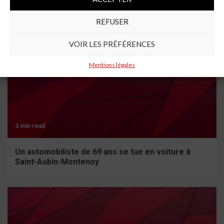
À lire aussi
REFUSER
VOIR LES PRÉFÉRENCES
Mentions légales
3 min read
Un automobiliste de 69 ans se tue en voiture à
Saint-Aubin-Montenoy