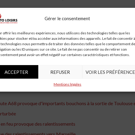
 terme
Gérer le consentement
conséquences à long terme sur la circulation et la sécurité routière 
r offrir les meilleures expériences, nous utilisons des technologies telles que les
kies pour stocker et/ou accéder aux informations des appareils. Le fait de consentir 
 l’A9, notamment en augmentant la fréquence des contrôles de sécuri
 technologies nous permettra de traiter des données telles que le comportement d
igation ou les ID uniques sur ce site. Le fait de ne pas consentir ou de retirer son
sentement peut avoir un effet négatif sur certaines caractéristiques et fonctions.
ACCEPTER
REFUSER
VOIR LES PRÉFÉRENCE
rtance de la vigilance sur les routes. Les automobilistes sont invité
de travailler pour rétablir la circulation et assurer la sécurité de to
Mentions légales
ute A68 provoque d'importants bouchons à la sortie de Toulouse e
perturbée
e en feu provoque des ralentissements
que des ralentissements vers Marseille