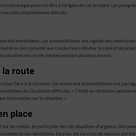
nce mécanique pourrait être à l’origine de cet incident. Les pompiers
ture ne soit complètement détruite.
 ont été immédiates. Les automobilistes ont signalé des ralentissem
outières ont conseillé aux conducteurs d’éviter la zone et de prendr
s la situation est restée tendue pendant plusieurs heures.
 la route
tration face à la situation. De nombreux automobilistes ont partagé
nditions de circulation difficiles. « C’était un véritable cauchema
une information sur la situation. »
en place
 sur les routes, en particulier lors de situations d’urgence. Des pan
ssements et des déviations. De plus, les services de secours ont été