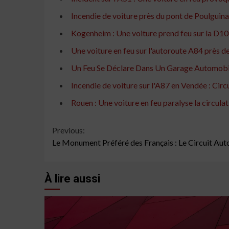
Incendie de voiture près du pont de Poulguin
Kogenheim : Une voiture prend feu sur la D108
Une voiture en feu sur l'autoroute A84 près d
Un Feu Se Déclare Dans Un Garage Automobi
Incendie de voiture sur l'A87 en Vendée : Cir
Rouen : Une voiture en feu paralyse la circulati
Continue
Previous:
Le Monument Préféré des Français : Le Circuit Au
Reading
À lire aussi