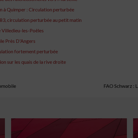
an à Quimper : Circulation perturbée
3, circulation perturbée au petit matin
e Villedieu-les-Poêles
le Près D'Angers
culation fortement perturbée
on sur les quais de la rive droite
tomobile
FAO Schwarz : L