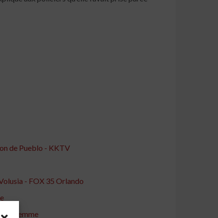
ison de Pueblo - KKTV
e Volusia - FOX 35 Orlando
ée
é une femme