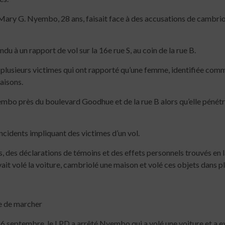
3 min read
Mary G. Nyembo, 28 ans, faisait face à des accusations de cambriol
u à un rapport de vol sur la 16e rue S, au coin de la rue B.
 plusieurs victimes qui ont rapporté qu’une femme, identifiée com
aisons.
bo près du boulevard Goodhue et de la rue B alors qu’elle pénétra
ncidents impliquant des victimes d’un vol.
es, des déclarations de témoins et des effets personnels trouvés e
it volé la voiture, cambriolé une maison et volé ces objets dans pl
ée de marcher
 16 septembre, le LPD a arrêté Nyembo qui a volé une voiture et a exp