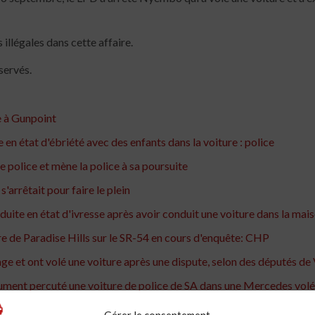
illégales dans cette affaire.
servés.
e à Gunpoint
en état d'ébriété avec des enfants dans la voiture : police
police et mène la police à sa poursuite
'arrêtait pour faire le plein
duite en état d'ivresse après avoir conduit une voiture dans la ma
ure de Paradise Hills sur le SR-54 en cours d'enquête: CHP
ge et ont volé une voiture après une dispute, selon des députés d
ument percuté une voiture de police de SA dans une Mercedes vol
rès avoir prétendument labouré une voiture pour protester et tu