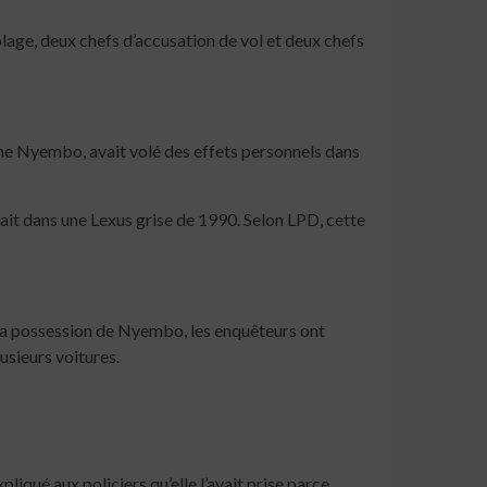
age, deux chefs d’accusation de vol et deux chefs
me Nyembo, avait volé des effets personnels dans
it dans une Lexus grise de 1990. Selon LPD, cette
n la possession de Nyembo, les enquêteurs ont
usieurs voitures.
liqué aux policiers qu’elle l’avait prise parce