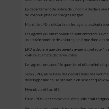
Le département de police de Lincoln a déclaré que 
de vol pour prise de charges illégale.
Mardi, le LPD a déclaré que les agents avaient répond
Les agents qui ont répondu se sont entretenus avec
un certain nombre de voitures, ainsi que dans des m
LPD a déclaré que des agents avaient contacté Nyem
voiture avait été déclarée volée.
Les agents ont sondé le quartier et déterminé cinq i
Selon LPD, sur la base des déclarations des victim
développé une cause probable en pensant qu’elle ava
Nyembo a été arrêté.
Plus: LPD: Une femme vole, dit qu’elle était fatigu
Six jours avant la dernière arrestation, le mercredi