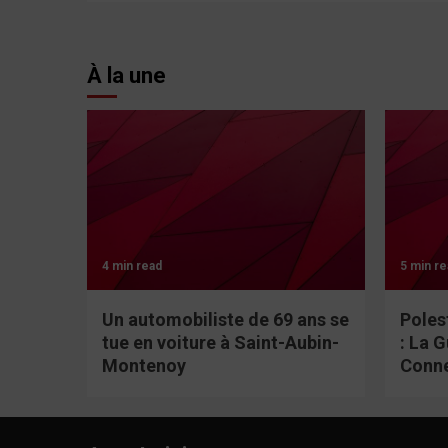
À la une
4 min read
5 min re
Un automobiliste de 69 ans se
Poles
tue en voiture à Saint-Aubin-
: La 
Montenoy
Conn