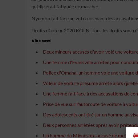
qu’elle était fatiguée de marcher.
Nyembo fait face au vol en prenant des accusations 
Droits d’auteur 2020 KOLN. Tous les droits sont ré
À lire aussi
Deux mineurs accusés d'avoir volé une voitur
Une femme d'Evansville arrêtée pour conduite 
Police d'Omaha: un homme vole une voiture de 
Voleur de voiture présumé arrêté alors qu'elle s
Une femme fait face à des accusations de con
Prise de vue sur l'autoroute de voiture à voit
Des adolescents ont tiré sur un homme au visa
Deux personnes arrêtées après avoir prétend
Un homme du Minnesota accusé de meurtre ap