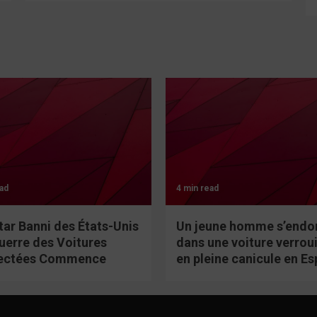
ad
4 min read
tar Banni des États-Unis
Un jeune homme s’endo
Guerre des Voitures
dans une voiture verroui
ectées Commence
en pleine canicule en E