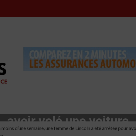
e pour la deuxième fois 
avoir volé une voiture
ins d’une semaine, une femme de Lincoln a été arrêtée pour avoir
es.