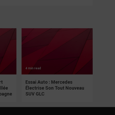
4 min read
rt
Essai Auto : Mercedes
llée
Électrise Son Tout Nouveau
spagne
SUV GLC