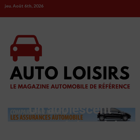
Skip
jeu. Août 6th, 2026
to
content
Un adolescent
suspecté de vol de