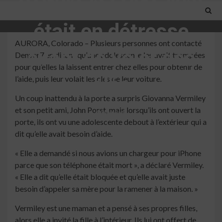
voiture raconte qu’il
était en détresse
AURORA, Colorado – Plusieurs personnes ont contacté
avant de voler des
Denver7 en disant qu’une adolescente les avait trompées
pour qu’elles la laissent entrer chez elles pour obtenir de
clés
l’aide, puis leur volait les clés de leur voiture.
Un coup inattendu à la porte a surpris Giovanna Vermiley
et son petit ami, John Porst, mais lorsqu’ils ont ouvert la
4 min read
porte, ils ont vu une adolescente debout à l’extérieur qui a
dit qu’elle avait besoin d’aide.
« Elle a demandé si nous avions un chargeur pour iPhone
parce que son téléphone était mort », a déclaré Vermiley.
« Elle a dit qu’elle était bloquée et qu’elle avait juste
besoin d’appeler sa mère pour la ramener à la maison. »
Vermiley est une maman et a pensé à ses propres filles,
alors elle a invité la fille à l’intérieur. Ils lui ont offert de