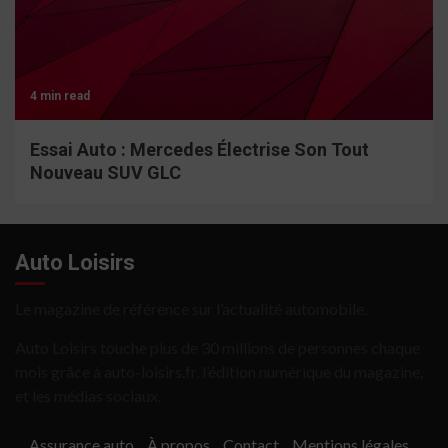
4 min read
Essai Auto : Mercedes Électrise Son Tout
Nouveau SUV GLC
Auto Loisirs
Le magazine de référence sur l’actualité automobile.
Auto Loisirs touche plus de 30 millions de personnes chaque
mois grâce à auto-loisirs.fr, l’édition numérique du magazine,
et les médias sociaux.
Assurance auto
À propos
Contact
Mentions légales