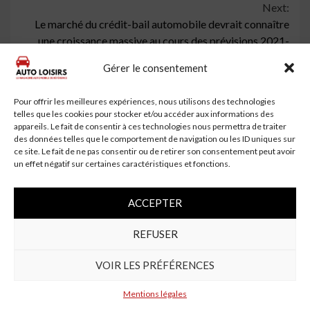
Next:
Le marché du crédit-bail automobile devrait connaître
une croissance massive au cours des prévisions 2021-
2027 avec …
Gérer le consentement
Pour offrir les meilleures expériences, nous utilisons des technologies
À lire aussi
telles que les cookies pour stocker et/ou accéder aux informations des
appareils. Le fait de consentir à ces technologies nous permettra de traiter
des données telles que le comportement de navigation ou les ID uniques sur
ce site. Le fait de ne pas consentir ou de retirer son consentement peut avoir
un effet négatif sur certaines caractéristiques et fonctions.
ACCEPTER
REFUSER
VOIR LES PRÉFÉRENCES
4 min read
Mentions légales
Un automobiliste de 69 ans se tue en voiture à