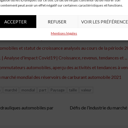
igation ou les ID uniques sur ce site. Le fait de ne pas consentir ou de retirer son
sentement peut avoir un effet négatif sur certaines caractéristiques et fonctions.
onduleurs embarqués automobiles 2018-2022
es | Continental, Robert Bosch, Omron Group, Delphi Automotive 
ACCEPTER
REFUSER
VOIR LES PRÉFÉRENCE
alyse d'impact du COVID-19, croissance, demande, opportunités ..
Mentions légales
'automobile 2020 | Taille, croissance, demande, valeur TCAC ...
tomobiles et statut de croissance analysés au cours de la période
Analyse d'impact Covid19 | Croissance, revenus, tendances et ...
mutateurs automobiles, aperçu des activités et tendances à venir
 du marché mondial des réservoirs de carburant automobile 2021
s
marché
mondial
part
Paysage
taille
valeur
drauliques automobiles par
Défis de l’industrie du marché