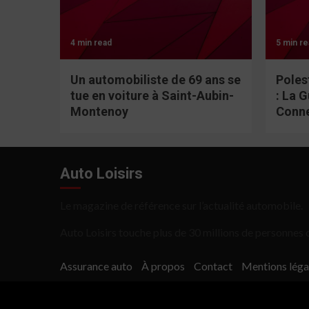
4 min read
5 min re
Un automobiliste de 69 ans se
Poles
tue en voiture à Saint-Aubin-
: La 
Montenoy
Conn
Auto Loisirs
Le magazine de référence sur l’actualité automobile.
Auto Loisirs touche plus de 30 millions de personnes c
Assurance auto
À propos
Contact
Mentions léga