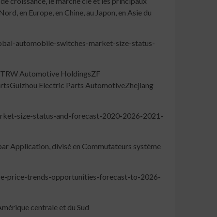
de croissance, le marché clé et les principaux
ord, en Europe, en Chine, au Japon, en Asie du
bal-automobile-switches-market-size-status-
nicTRW Automotive HoldingsZF
tsGuizhou Electric Parts AutomotiveZhejiang
rket-size-status-and-forecast-2020-2026-2021-
par Application, divisé en Commutateurs système
-price-trends-opportunities-forecast-to-2026-
mérique centrale et du Sud