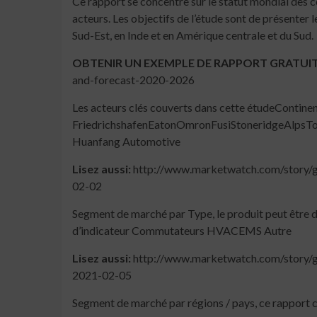
Ce rapport se concentre sur le statut mondial des c
acteurs. Les objectifs de l’étude sont de présente
Sud-Est, en Inde et en Amérique centrale et du Sud.
OBTENIR UN EXEMPLE DE RAPPORT GRATUI
and-forecast-2020-2026
Les acteurs clés couverts dans cette étudeCon
FriedrichshafenEatonOmronFusiStoneridgeAlpsTok
Huanfang Automotive
Lisez aussi:
http://www.marketwatch.com/story/g
02-02
Segment de marché par Type, le produit peut être
d’indicateur Commutateurs HVACEMS Autre
Lisez aussi:
http://www.marketwatch.com/story/gl
2021-02-05
Segment de marché par régions / pays, ce rapport