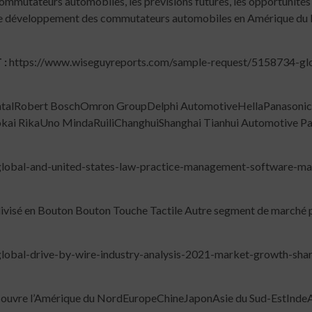
ommutateurs automobiles, les prévisions futures, les opportunités 
r le développement des commutateurs automobiles en Amérique du N
T
:
https://www.wiseguyreports.com/sample-request/5158734-glo
tinentalRobert BoschOmron GroupDelphi AutomotiveHellaPanaso
ai RikaUno MindaRuiliChanghuiShanghai Tianhui Automotive Par
lobal-and-united-states-law-practice-management-software-ma
 divisé en Bouton Bouton Touche Tactile Autre segment de marché 
obal-drive-by-wire-industry-analysis-2021-market-growth-share
 couvre l’Amérique du NordEuropeChineJaponAsie du Sud-EstIndeA