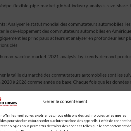
hdpe-flexible-pipe-market-global-industry-analysis-size-shar
vants: Analyser le statut mondial des commutateurs automobiles, les 
enter le développement des commutateurs automobiles en Amérique 
égiquement les principaux acteurs et analyser en profondeur leur pla
gions clés
/human-vaccine-market-2021-analysis-by-trends-demand-produc
imer la taille du marché des commutateurs automobiles sont les s
020 à 2026 comme année de base. Chaque fois que les données n’é
Gérer le consentement
r offrir les meilleures expériences, nous utilisons des technologies telles que les
tiers automobiles par type, par application, par segmentation, par 
kies pour stocker et/ou accéder aux informations des appareils. Le fait de consentir 
 technologies nous permettra de traiter des données telles que le comportement d
s, régions et application et prévisions jusqu'en 2026 ...