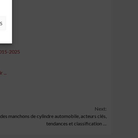
...
S
.
 2015-2025
 ...
Next:
 des manchons de cylindre automobile, acteurs clés,
tendances et classification …