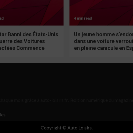
ad
4 min read
tar Banni des États-Unis
Un jeune homme s’endo
Guerre des Voitures
dans une voiture verroui
ectées Commence
en pleine canicule en E
haque mois grâce à auto-loisirs.fr, l’édition numérique du magazine
les
Copyright © Auto Loisirs.