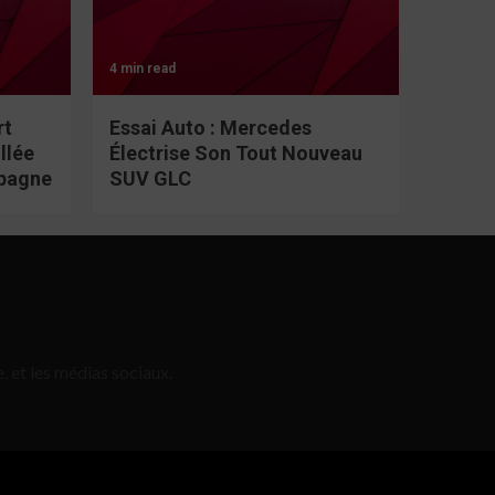
4 min read
rt
Essai Auto : Mercedes
llée
Électrise Son Tout Nouveau
spagne
SUV GLC
, et les médias sociaux.