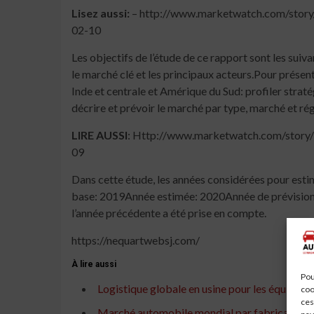
Lisez aussi:
– http://www.marketwatch.com/story/
02-10
Les objectifs de l’étude de ce rapport sont les sui
le marché clé et les principaux acteurs.Pour prés
Inde et centrale et Amérique du Sud: profiler strat
décrire et prévoir le marché par type, marché et ré
LIRE AUSSI
: Http://www.marketwatch.com/story
09
Dans cette étude, les années considérées pour est
base: 2019Année estimée: 2020Année de prévision 2
l’année précédente a été prise en compte.
https://nequartwebsj.com/
À lire aussi
Pou
Logistique globale en usine pour les équipemen
coo
ces
Marché automobile mondial par fabricants, type