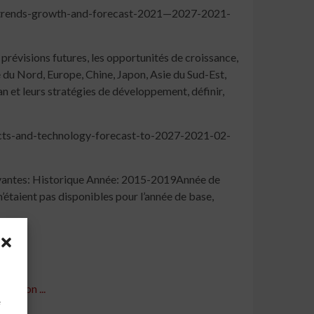
e-trends-growth-and-forecast-2021—2027-2021-
prévisions futures, les opportunités de croissance,
du Nord, Europe, Chine, Japon, Asie du Sud-Est,
n et leurs stratégies de développement, définir,
ts-and-technology-forecast-to-2027-2021-02-
uivantes: Historique Année: 2015-2019Année de
taient pas disponibles pour l’année de base,
région ...
à
e