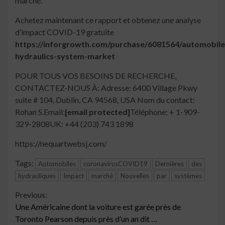
marché.
Achetez maintenant ce rapport et obtenez une analyse
d’impact COVID-19 gratuite
https://inforgrowth.com/purchase/6081564/automobile
hydraulics-system-market
POUR TOUS VOS BESOINS DE RECHERCHE,
CONTACTEZ-NOUS À: Adresse: 6400 Village Pkwy
suite # 104, Dublin, CA 94568, USA Nom du contact:
Rohan S.Email:
[email protected]
Téléphone: + 1-909-
329-2808UK: +44 (203) 743 1898
https://nequartwebsj.com/
Tags:
Automobiles
coronavirusCOVID19
Dernières
des
hydrauliques
Impact
marché
Nouvelles
par
systèmes
Continue
Previous:
Une Américaine dont la voiture est garée près de
Reading
Toronto Pearson depuis près d’un an dit …