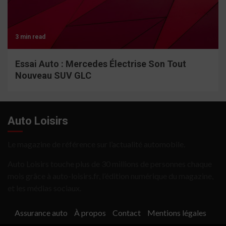
3 min read
Essai Auto : Mercedes Électrise Son Tout
Nouveau SUV GLC
Auto Loisirs
Le magazine de référence sur l’actualité automobile.
Auto Loisirs touche plus de 30 millions de personnes chaque
mois grâce à auto-loisirs.fr, l’édition numérique du magazine,
et les médias sociaux.
Assurance auto
À propos
Contact
Mentions légales