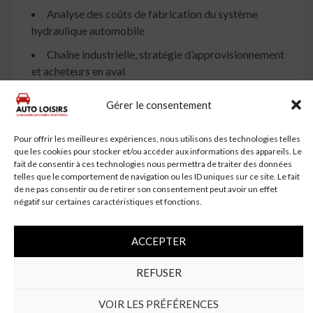
Analyse des coûts de fabrication du système
hydraulique automobile
Chaîne industrielle, stratégie d’approvisionnement
et acheteurs en aval
Analyse de la stratégie marketing, distributeurs /
Gérer le consentement
commerçants
Analyse des facteurs d’effet du marché
Pour offrir les meilleures expériences, nous utilisons des technologies telles
que les cookies pour stocker et/ou accéder aux informations des appareils. Le
Prévisions du marché mondial du système
fait de consentir à ces technologies nous permettra de traiter des données
hydraulique automobile
telles que le comportement de navigation ou les ID uniques sur ce site. Le fait
de ne pas consentir ou de retirer son consentement peut avoir un effet
Résultats de recherche et conclusion Annexe –
négatif sur certaines caractéristiques et fonctions.
Méthodologie / approche de recherche, estimation de
la taille du marché, source de données, sources
ACCEPTER
secondaires, sources primaires et avis de non-
responsabilité.
REFUSER
Ensuite, le rapport se concentre sur les principaux
VOIR LES PRÉFÉRENCES