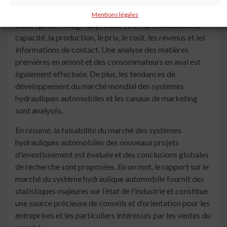
acteurs mondiaux du marché des systèmes hydrauliques
automobiles avec des informations telles que les profils
Mentions légales
d’entreprise, l’image du produit et les spécifications, la
capacité, la production, le prix, le coût, les revenus et les
informations de contact. Une analyse des matières
premières en amont et des consommateurs en aval est
également effectuée. De plus, les tendances de
développement du marché mondial des systèmes
hydrauliques automobiles et les canaux de marketing
sont analysés.
En résumé, la faisabilité du marché des systèmes
hydrauliques automobiles des nouveaux projets
d’investissement est évaluée et des conclusions globales
de recherche sont proposées. En un mot, le rapport sur le
marché du système hydraulique automobile fournit des
statistiques majeures sur l’état de l’industrie et constitue
une source précieuse de conseils et d’orientation pour les
entreprises et les particuliers intéressés par les ventes du