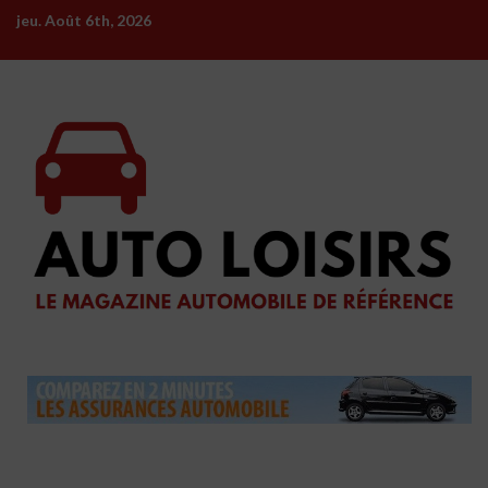
Skip
jeu. Août 6th, 2026
to
content