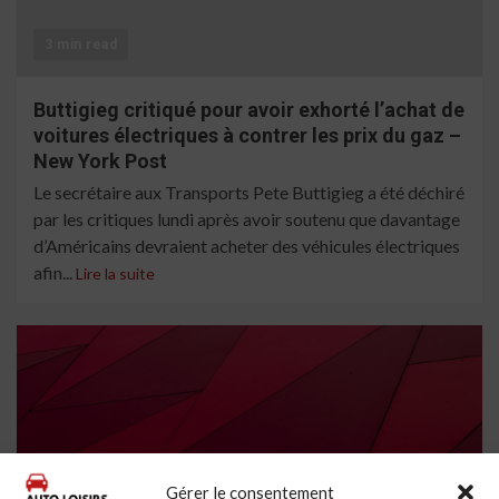
3 min read
Buttigieg critiqué pour avoir exhorté l’achat de
voitures électriques à contrer les prix du gaz –
New York Post
Le secrétaire aux Transports Pete Buttigieg a été déchiré
par les critiques lundi après avoir soutenu que davantage
d’Américains devraient acheter des véhicules électriques
afin...
Lire la suite
Gérer le consentement
6 min read