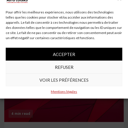
Pour offrir les meilleures expériences, nous utilisons des technologies
Dernière mise à jour 2021: Marché mondial de
telles que les cookies pour stocker et/ou accéder aux informations des
l’assemblage de ressorts à plaques
appareils. Le fait de consentir à ces technologies nous permettra de traiter
des données telles que le comportement de navigation ou les ID uniques sur
automobiles avec pré et post COVID-19 …
ce site. Le fait de ne pas consentir ou de retirer son consentement peut avoir
Le marché mondial de l’assemblage de ressorts à plaques
un effet négatif sur certaines caractéristiques et fonctions.
automobiles a augmenté son taux de croissance au milieu
de l’analyse COVID-19 Le rapport sur « Marché...
Lire la
ACCEPTER
suite
REFUSER
VOIR LES PRÉFÉRENCES
Mentions légales
4 min read