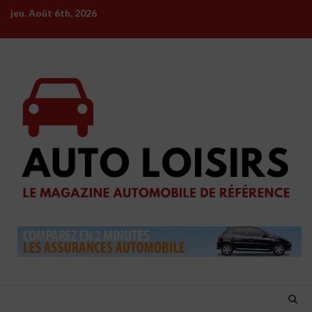
Skip
jeu. Août 6th, 2026
to
content