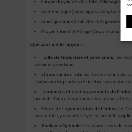
Europe (Royaume-Uni, Italie, Allemagne, Franc
con
Asie-Pacifique (Inde, Japon, Chine, Corée du S
Amérique latine (Chili, Brésil, Argentine, reste
Moyen-Orient et Afrique (Arabie saoudite, Ém
Que contient le rapport?
Taille de l’industrie et prévisions:
Les analy
valeur et de volume.
Opportunités futures:
Cette section du rap
l’industrie des produits d’entretien automobile dev
Tendances et développements de l’indust
produits d’entretien automobile et de ses effets 
Etude de segmentation de l’industrie:
Cet
automobile, y compris le type de produit, l’applica
Analyse régionale:
Les fournisseurs de prod