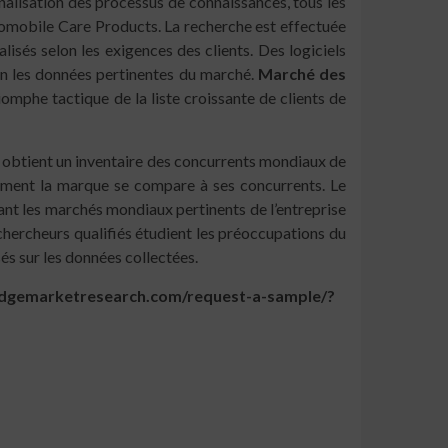
nalisation des processus de connaissances, tous les
tomobile Care Products. La recherche est effectuée
lisés selon les exigences des clients. Des logiciels
ion les données pertinentes du marché.
Marché des
iomphe tactique de la liste croissante de clients de
s obtient un inventaire des concurrents mondiaux de
omment la marque se compare à ses concurrents. Le
tant les marchés mondiaux pertinents de l’entreprise
 chercheurs qualifiés étudient les préoccupations du
s sur les données collectées.
idgemarketresearch.com/request-a-sample/?