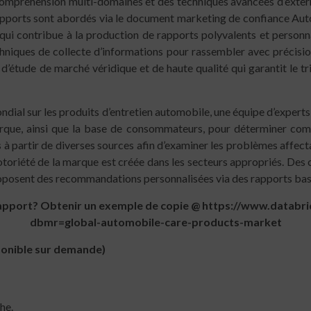
a compréhension multi-domaines et des techniques avancées d’exter
rapports sont abordés via le document marketing de confiance Au
 qui contribue à la production de rapports polyvalents et personna
techniques de collecte d’informations pour rassembler avec précis
d’étude de marché véridique et de haute qualité qui garantit le tr
dial sur les produits d’entretien automobile, une équipe d’expert
, marque, ainsi que la base de consommateurs, pour déterminer c
es à partir de diverses sources afin d’examiner les problèmes affec
notoriété de la marque est créée dans les secteurs appropriés. Des
roposent des recommandations personnalisées via des rapports basé
rapport?
Obtenir un exemple de copie
@
https://www.databr
dbmr=global-automobile-care-products-market
sponible sur demande)
he.