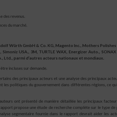
e des revenus.
ances du marché.
dolf Würth GmbH & Co. KG, Magento Inc., Mothers Polishes
d., Simoniz USA., 3M, TURTLE WAX, Energizer Auto., SONA
, Ltd., parmi d’autres acteurs nationaux et mondiaux.
être incluses sur demande.
tains des principaux acteurs et une analyse des principaux acteur
 les politiques du gouvernement dans différentes régions, ce qui i
auteurs ont présenté de manière détaillée les principaux facteur
rapport propose une étude de recherche complète sur le type de pr
alyse segmentaire fournie dans le rapport devrait aider les acte