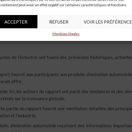
e, reste de l’UE)
sentement peut avoir un effet négatif sur certaines caractéristiques et fonctions.
ud, Australie, reste de l’APAC)
 de l’Amérique latine)
ACCEPTER
REFUSER
VOIR LES PRÉFÉRENCE
irats arabes unis, Afrique du Sud, reste de la MEA)
Mentions légales
stes de l’industrie ont fourni des prévisions historiques, actuelles
port fournit aux participants aux produits d’entretien automobile
rait offrir.
rie:
Ici, les auteurs du rapport ont parlé des tendances et des d
estimés sur la croissance globale.
te partie du rapport fournit une ventilation détaillée des princip
tion et l’industrie.
uits d’entretien automobile reçoivent des informations importante