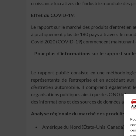
croissance lucratives de l’industrie mondiale des p
Effet du COVID-19:
Le rapport sur le marché des produits d’entretien
à pratiquement plus de 180 pays à travers le monde
Covid 2020 (COVID-19) commencent maintenant à se 
Pour plus d’informations sur le rapport sur l
Le rapport publié consiste en une méthodologie 
représentants de l’entreprise et en accédant au
d’entretien automobile. Il comprend également l
organisations publiques ainsi que des ONG internat
des informations et des sources de données authenti
Analyse régionale du marché des produits d’en
Pou
coo
Amérique du Nord (États-Unis, Canada)
ces
nav