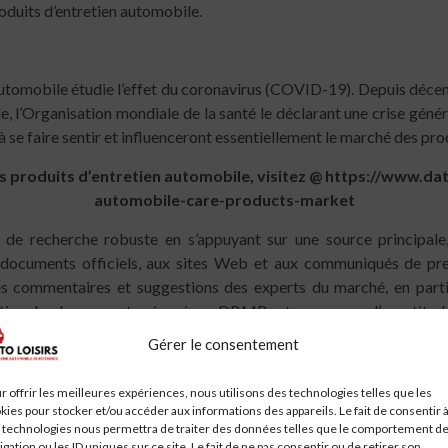
roduits d’entretien automobile.
 automobile étudie l’effet du coronavirus (COVID-19). Depuis déc
, l’Organisation mondiale de la santé le déclarant une crise généra
faire sentir et influenceront essentiellement le marché des prod
es produits d’entretien automobile, visitez
@
https://www.dat
automobile-care-products-market
de recherche robuste en s’appuyant sur une source principale,
x documents officiels, aux sites Web et aux communiqués de pre
es commentaires et suggestions des experts du marché, en part
ionales. Le rapport préparé par DBMR est connu pour l’exactitude d
ques. De plus, un rapport personnalisé peut être disponible selon le
Gérer le consentement
tretien automobile (personnalisable):
r offrir les meilleures expériences, nous utilisons des technologies telles que les
kies pour stocker et/ou accéder aux informations des appareils. Le fait de consentir 
 technologies nous permettra de traiter des données telles que le comportement d
igation ou les ID uniques sur ce site. Le fait de ne pas consentir ou de retirer son