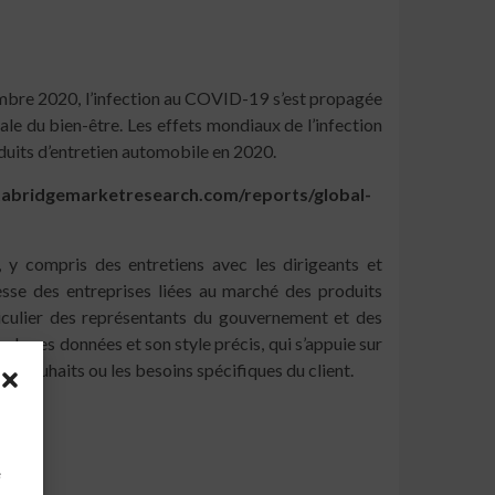
embre 2020, l’infection au COVID-19 s’est propagée
le du bien-être. Les effets mondiaux de l’infection
uits d’entretien automobile en 2020.
abridgemarketresearch.com/reports/global-
 y compris des entretiens avec les dirigeants et
sse des entreprises liées au marché des produits
iculier des représentants du gouvernement et des
e ses données et son style précis, qui s’appuie sur
s souhaits ou les besoins spécifiques du client.
à
e