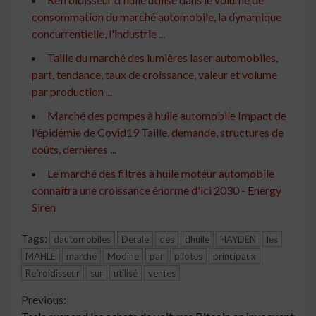
consommation du marché automobile, la dynamique
concurrentielle, l'industrie ...
Taille du marché des lumières laser automobiles,
part, tendance, taux de croissance, valeur et volume
par production ...
Marché des pompes à huile automobile Impact de
l'épidémie de Covid19 Taille, demande, structures de
coûts, dernières ...
Le marché des filtres à huile moteur automobile
connaîtra une croissance énorme d'ici 2030 - Energy
Siren
Tags:
dautomobiles
Derale
des
dhuile
HAYDEN
les
MAHLE
marché
Modine
par
pilotes
principaux
Refroidisseur
sur
utilisé
ventes
Continue
Previous: