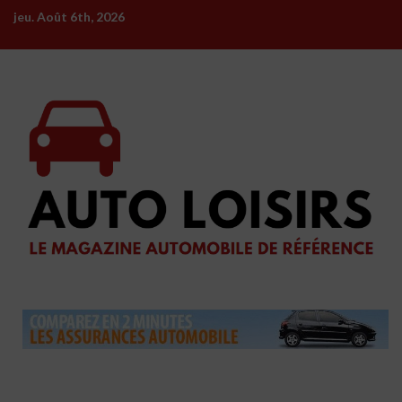
Skip
jeu. Août 6th, 2026
to
content