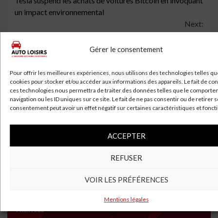
Tesla suspend les achats de voitures Bitcoin en invoquant
Reading
un impact environnemental
Next:
Le procès de Zachary Wester se poursuit: une vidéo de la
fouille d’une voiture de patrouille a été diffusée devant le
Gérer le consentement
tribunal
Pour offrir les meilleures expériences, nous utilisons des technologies telles qu
cookies pour stocker et/ou accéder aux informations des appareils. Le fait de con
ces technologies nous permettra de traiter des données telles que le comport
À lire aussi
navigation ou les ID uniques sur ce site. Le fait de ne pas consentir ou de retirer 
consentement peut avoir un effet négatif sur certaines caractéristiques et fonct
ACCEPTER
REFUSER
VOIR LES PRÉFÉRENCES
Mentions légales
4 min read