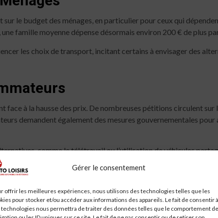
s Ménages
t sur le budget des ménages, en particulier pour ceux qui dépendent
e, une famille moyenne dépense désormais environ 200 € de plus par
cer les choix de transport, incitant certains à envisager des alte
ommateurs
ce à la hausse des prix. De nombreuses pétitions circulent sur le
ateurs demandent également des mesures gouvernementales pour at
ternatives, comme le télétravail ou l’utilisation de véhicules parta
Gérer le consentement
rnement
r offrir les meilleures expériences, nous utilisons des technologies telles que les
a annoncé plusieurs initiatives pour soutenir les ménages. Parmi cel
kies pour stocker et/ou accéder aux informations des appareils. Le fait de consentir 
 technologies nous permettra de traiter des données telles que le comportement d
 revenu.
igation ou les ID uniques sur ce site. Le fait de ne pas consentir ou de retirer son