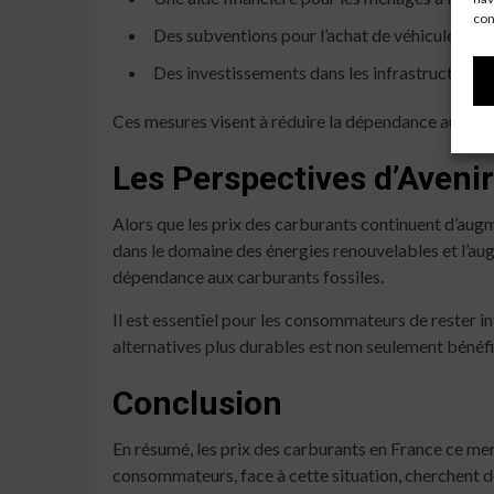
con
Des subventions pour l’achat de véhicules éle
Des investissements dans les infrastructures 
Ces mesures visent à réduire la dépendance aux car
Les Perspectives d’Avenir
Alors que les prix des carburants continuent d’aug
dans le domaine des énergies renouvelables et l’aug
dépendance aux carburants fossiles.
Il est essentiel pour les consommateurs de rester in
alternatives plus durables est non seulement bénéfi
Conclusion
En résumé, les prix des carburants en France ce me
consommateurs, face à cette situation, cherchent de