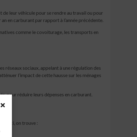
 de leur véhicule pour se rendre au travail ou pour
 an en carburant par rapport à l’année précédente.
rnatives comme le covoiturage, les transports en
s réseaux sociaux, appelant à une régulation des
ténuer l’impact de cette hausse sur les ménages
gés, pour réduire leurs dépenses en carburant.
les-ci, on trouve :
à
e