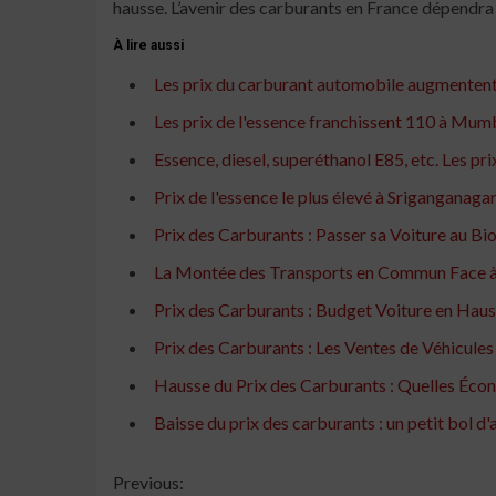
hausse. L’avenir des carburants en France dépendra
À lire aussi
Les prix du carburant automobile augmentent po
Les prix de l'essence franchissent 110 à Mumb
Essence, diesel, superéthanol E85, etc. Les p
Prix ​​de l'essence le plus élevé à Sriganganag
Prix des Carburants : Passer sa Voiture au Bi
La Montée des Transports en Commun Face à 
Prix des Carburants : Budget Voiture en Hau
Prix des Carburants : Les Ventes de Véhicule
Hausse du Prix des Carburants : Quelles Écono
Baisse du prix des carburants : un petit bol d'
Continue
Previous: