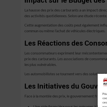
Impact sur le Budget de
La hausse des prix des carburants a un impact direc
des activités quotidiennes. Selon une étude récent
Cette augmentation des coûts peut également influen
commun ou même l’achat de véhicules électriques.
Les Réactions des Cons
Les consommateurs expriment leur mécontentement fa
prix des carburants. Les associations de consomm
les plus vulnérables.
Les automobilistes se tournent vers des solutions al
Les Initiatives du Gouve
Pou
Face à la montée des prix, le gouvernement français 
coo
ces
Une aide financière pour les ménages à faible
nav