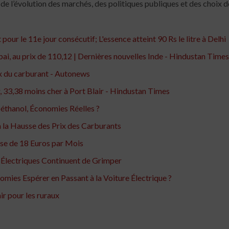
 de l’évolution des marchés, des politiques publiques et des choix
ur le 11e jour consécutif; L'essence atteint 90 Rs le litre à Delhi
ai, au prix de 110,12 | Dernières nouvelles Inde - Hindustan Times
rix du carburant - Autonews
ar, 33,38 moins cher à Port Blair - Hindustan Times
oéthanol, Économies Réelles ?
la Hausse des Prix des Carburants
sse de 18 Euros par Mois
s Électriques Continuent de Grimper
mies Espérer en Passant à la Voiture Électrique ?
air pour les ruraux